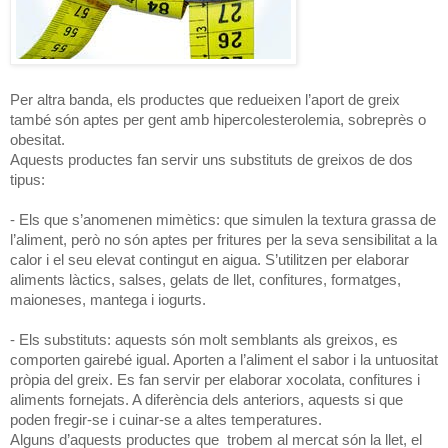
Per altra banda, els productes que redueixen l’aport de greix
també són aptes per gent amb hipercolesterolemia, sobreprès o
obesitat.
Aquests productes fan servir uns substituts de greixos de dos
tipus:
- Els que s’anomenen mimètics: que simulen la textura grassa de
l’aliment, però no són aptes per fritures per la seva sensibilitat a la
calor i el seu elevat contingut en aigua. S’utilitzen per elaborar
aliments làctics, salses, gelats de llet, confitures, formatges,
maioneses, mantega i iogurts.
- Els substituts: aquests són molt semblants als greixos, es
comporten gairebé igual. Aporten a l’aliment el sabor i la untuositat
pròpia del greix. Es fan servir per elaborar xocolata, confitures i
aliments fornejats. A diferència dels anteriors, aquests si que
poden fregir-se i cuinar-se a altes temperatures.
Alguns d’aquests productes que trobem al mercat són la llet, el