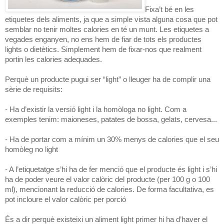
Fixa’t bé en les
etiquetes dels aliments, ja que a simple vista alguna cosa que pot
semblar no tenir moltes calories en té un munt. Les etiquetes a
vegades enganyen, no ens hem de fiar de tots els productes
lights o dietètics. Simplement hem de fixar-nos que realment
portin les calories adequades.
Perquè un producte pugui ser “light” o lleuger ha de complir una
sèrie de requisits:
- Ha d’existir la versió light i la homòloga no light. Com a
exemples tenim: maioneses, patates de bossa, gelats, cervesa...
- Ha de portar com a mínim un 30% menys de calories que el seu
homòleg no light
- A l’etiquetatge s’hi ha de fer menció que el producte és light i s’hi
ha de poder veure el valor calòric del producte (per 100 g o 100
ml), mencionant la reducció de calories. De forma facultativa, es
pot incloure el valor calòric per porció
És a dir perquè existeixi un aliment light primer hi ha d’haver el