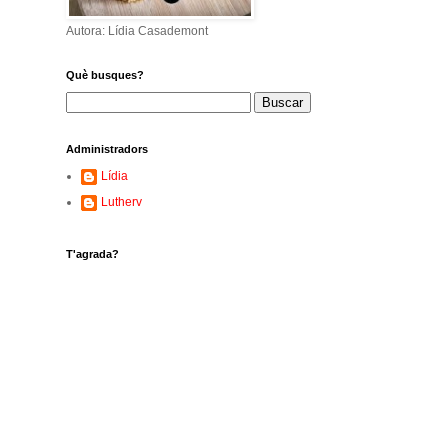
Autora: Lídia Casademont
Què busques?
Administradors
Lídia
Lutherv
T'agrada?