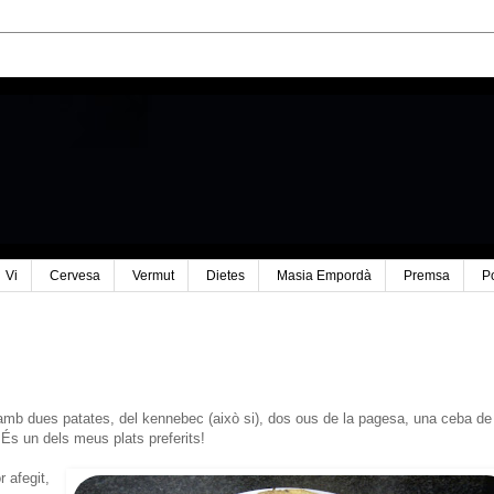
Vi
Cervesa
Vermut
Dietes
Masia Empordà
Premsa
P
 amb dues patates, del kennebec (això si), dos ous de la pagesa, una ceba de
!! És un dels meus plats preferits!
r afegit,