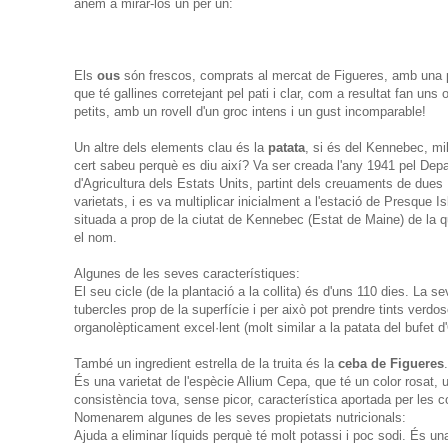
anem a mirar-los un per un:
Els
ous
són frescos, comprats al mercat de Figueres, amb una
que té gallines corretejant pel pati i clar, com a resultat fan uns 
petits, amb un rovell d'un groc intens i un gust incomparable!
Un altre dels elements clau és la
patata
, si és del Kennebec, mil
cert sabeu perquè es diu així? Va ser creada l'any 1941 pel Dep
d'Agricultura dels Estats Units, partint dels creuaments de dues
varietats, i es va multiplicar inicialment a l'estació de Presque Is
situada a prop de la ciutat de Kennebec (Estat de Maine) de la q
el nom.
Algunes de les seves característiques:
El seu cicle (de la plantació a la collita) és d'uns 110 dies. La 
tubercles prop de la superfície i per això pot prendre tints verdo
organolèpticament excel·lent (molt similar a la patata del bufet d
També un ingredient estrella de la truita és la
ceba de Figueres
.
És una varietat de l'espècie Allium Cepa, que té un color rosat, 
consistència tova, sense picor, característica aportada per les 
Nomenarem algunes de les seves propietats nutricionals:
Ajuda a eliminar líquids perquè té molt potassi i poc sodi. És un