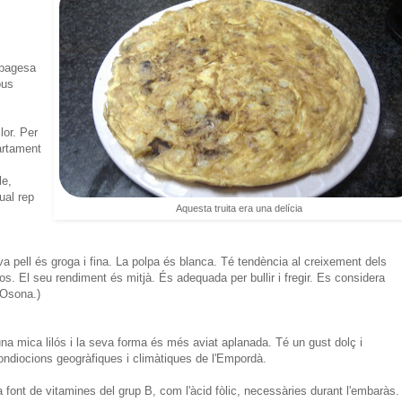
 pagesa
ous
lor. Per
artament
le,
ual rep
Aquesta truita era una delícia
seva pell és groga i fina. La polpa és blanca. Té tendència al creixement dels
sos. El seu rendiment és mitjà. És adequada per bullir i fregir. Es considera
'Osona.)
una mica lilós i la seva forma és més aviat aplanada. Té un gust dolç i
condiocions geogràfiques i climàtiques de l'Empordà.
a font de vitamines del grup B, com l'àcid fòlic, necessàries durant l'embaràs.