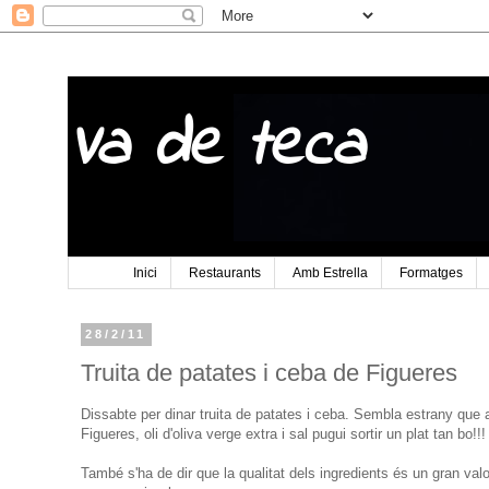
Va de teca
Inici
Restaurants
Amb Estrella
Formatges
28/2/11
Truita de patates i ceba de Figueres
Dissabte per dinar truita de patates i ceba. Sembla estrany que
Figueres, oli d'oliva verge extra i sal pugui sortir un plat tan bo!
També s'ha de dir que la qualitat dels ingredients és un gran valo