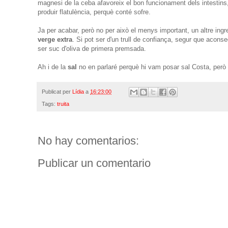
magnesi de la ceba afavoreix el bon funcionament dels intestins
produir flatulència, perquè conté sofre.
Ja per acabar, però no per això el menys important, un altre ingre
verge extra
. Si pot ser d'un trull de confiança, segur que acons
ser suc d'oliva de primera premsada.
Ah i de la
sal
no en parlaré perquè hi vam posar sal Costa, però n
Publicat per
Lídia
a
16:23:00
Tags:
truita
No hay comentarios:
Publicar un comentario