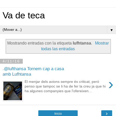
Va de teca
▼
Mostrando entradas con la etiqueta
lufhtansa
.
Mostrar
todas las entradas
4/11/16
.@lufthansa Tornem cap a casa
amb Lufhtansa
›
El menjar dels avions sempre és criticat, però
penso que tampoc se li ha de fer la creu ja que hi
ha algunes companyies que l'ofereixen...
›
Inicio