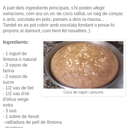
A part dels ingredients principals, s'hi poden afegir
variacions, com ara un xic de coco ratllat, un raig de conyac
o anís, xocolata en pols, panses a dins la massa...
També es es pot cobrir amb xocolata fondant o posar-hi
pinyons al damunt, com hem fet nosaltres :)
Ingredients:
- 1 iogurt de
llimona o natural
- 3 vasos de
farina
- 2 vasos de
sucre
- 1/2 vas de llet
Coca de iogurt i pinyons
- 1/2 vas d'oli
d'oliva verge
extra
- 3 ous
- 1 sobre de llevat
- ratlladura de pell de llimona
- mantega