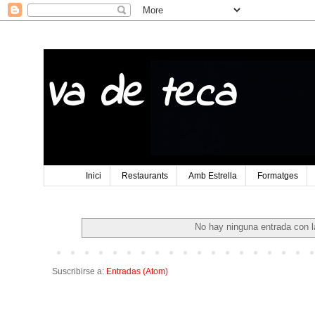
Va de teca
Inici
Restaurants
Amb Estrella
Formatges
No hay ninguna entrada con l
Suscribirse a:
Entradas (Atom)