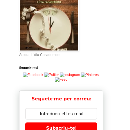
Autora: Lídia Casademont
Segueix-me!
Segueix-me per correu:
Subscriu-te!