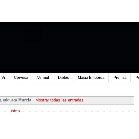
Vi
Cervesa
Vermut
Dietes
Masia Empordà
Premsa
P
a etiqueta
Murcia
.
Mostrar todas las entradas
Inicio