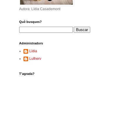
Autora: Lídia Casademont
Què busques?
Administradors
Lídia
Lutherv
T'agrada?