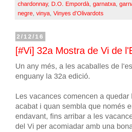
chardonnay
,
D.O. Empordà
,
garnatxa
,
garn
negre
,
vinya
,
Vinyes d'Olivardots
2/12/16
[#Vi] 32a Mostra de Vi de 
Un any més, a les acaballes de l'es
enguany la 32a edició.
Les vacances comencen a quedar ll
acabat i quan sembla que només e
endavant, fins arribar a les vacan
del Vi per acomiadar amb una bona c