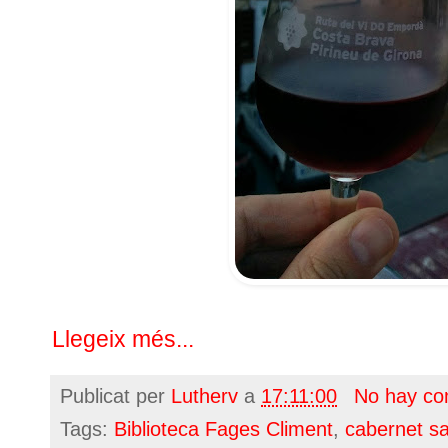
Llegeix més...
Publicat per
Lutherv
a
17:11:00
No hay co
Tags:
Biblioteca Fages Climent
,
cabernet s