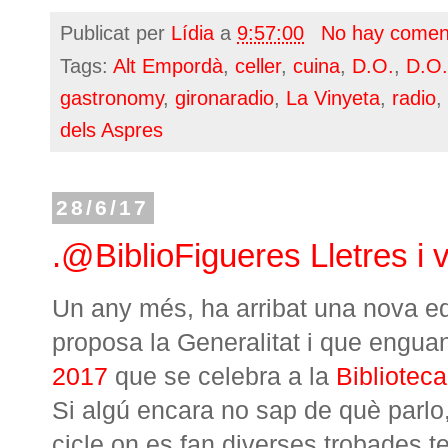
Publicat per
Lídia
a
9:57:00
No hay comen
Tags:
Alt Empordà
,
celler
,
cuina
,
D.O.
,
D.O
gastronomy
,
gironaradio
,
La Vinyeta
,
radio
,
dels Aspres
28/6/17
.@BiblioFigueres Lletres i 
Un any més, ha arribat una nova ed
proposa la Generalitat i que enguan
2017
que se celebra a la
Bibliotec
Si algú encara no sap de què parlo
cicle on es fan diverses trobades t