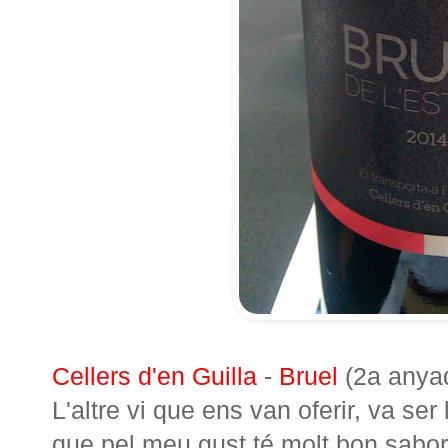
Cellers d'en Guilla
-
Bruel
(2a anya
L'altre vi que ens van oferir, va se
que pel meu gust té molt bon sabor,