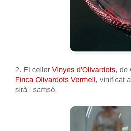
2. El celler
Vinyes d'Olivardots
, de
Finca Olivardots Vermell
, vinificat
sirà i samsó.