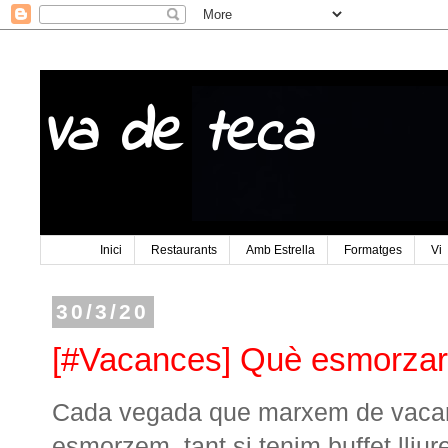
Va de teca
Inici
Restaurants
Amb Estrella
Formatges
Vi
30/3/20
[#Vacances] Què esmorzar
Cada vegada que marxem de vacan
esmorzem, tant si tenim buffet lliur