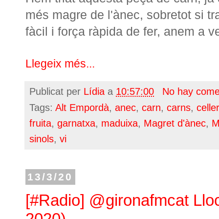
més magre de l'ànec, sobretot si tra
fàcil i força ràpida de fer, anem a v
Llegeix més...
Publicat per
Lídia
a
10:57:00
No hay come
Tags:
Alt Empordà
,
anec
,
carn
,
carns
,
celler
fruita
,
garnatxa
,
maduixa
,
Magret d'ànec
,
M
sinols
,
vi
13/3/20
[#Radio] @gironafmcat Lloc
2020)