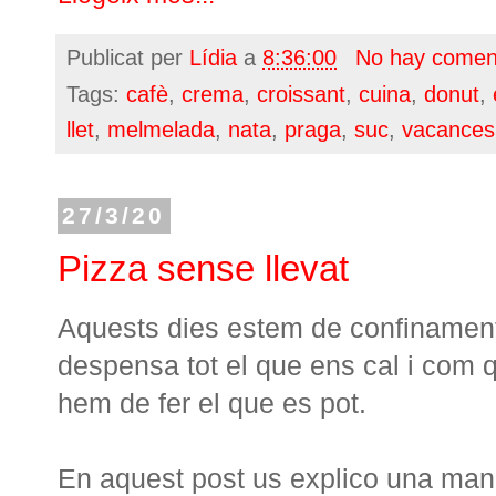
Publicat per
Lídia
a
8:36:00
No hay comen
Tags:
cafè
,
crema
,
croissant
,
cuina
,
donut
,
llet
,
melmelada
,
nata
,
praga
,
suc
,
vacances
27/3/20
Pizza sense llevat
Aquests dies estem de confinament 
despensa tot el que ens cal i com
hem de fer el que es pot.
En aquest post us explico una man