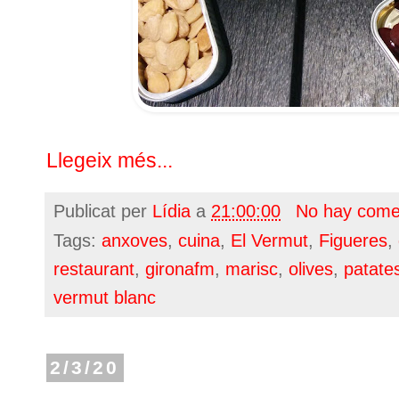
Llegeix més...
Publicat per
Lídia
a
21:00:00
No hay come
Tags:
anxoves
,
cuina
,
El Vermut
,
Figueres
,
restaurant
,
gironafm
,
marisc
,
olives
,
patate
vermut blanc
2/3/20