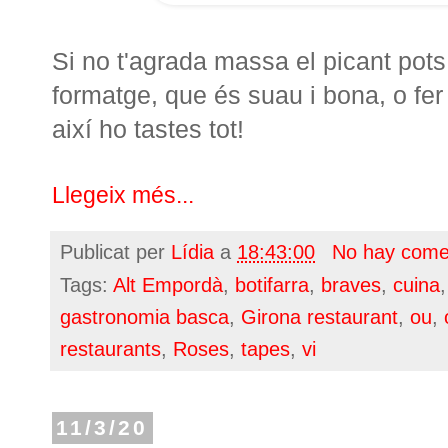
Si no t'agrada massa el picant pot
formatge, que és suau i bona, o fer
així ho tastes tot!
Llegeix més...
Publicat per
Lídia
a
18:43:00
No hay come
Tags:
Alt Empordà
,
botifarra
,
braves
,
cuina
gastronomia basca
,
Girona restaurant
,
ou
,
restaurants
,
Roses
,
tapes
,
vi
11/3/20