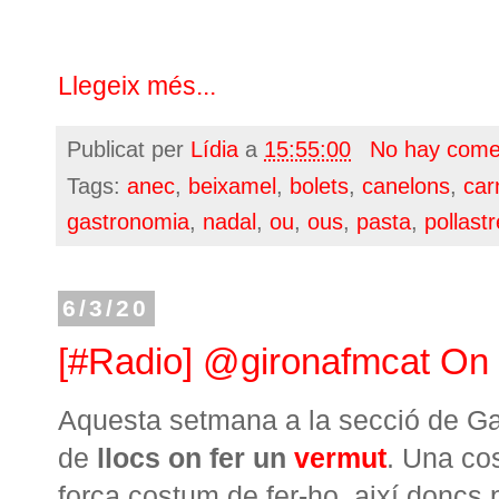
Llegeix més...
Publicat per
Lídia
a
15:55:00
No hay come
Tags:
anec
,
beixamel
,
bolets
,
canelons
,
car
gastronomia
,
nadal
,
ou
,
ous
,
pasta
,
pollastr
6/3/20
[#Radio] @gironafmcat On 
Aquesta setmana a la secció de Ga
de
llocs on fer un
vermut
. Una co
força costum de fer-ho, així doncs