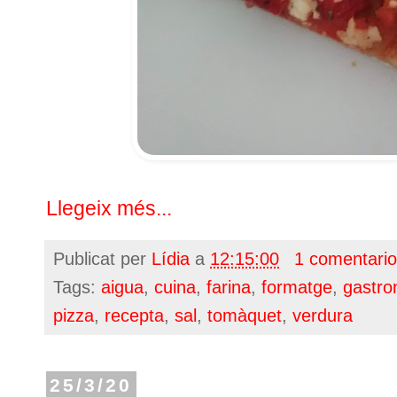
Llegeix més...
Publicat per
Lídia
a
12:15:00
1 comentari
Tags:
aigua
,
cuina
,
farina
,
formatge
,
gastro
pizza
,
recepta
,
sal
,
tomàquet
,
verdura
25/3/20