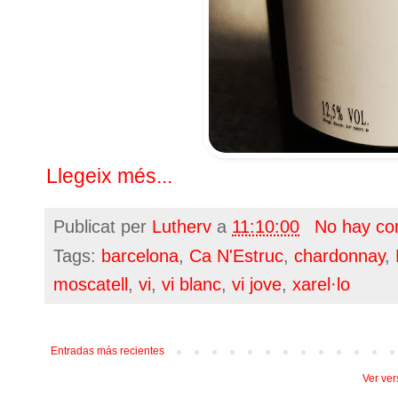
Llegeix més...
Publicat per
Lutherv
a
11:10:00
No hay co
Tags:
barcelona
,
Ca N'Estruc
,
chardonnay
,
moscatell
,
vi
,
vi blanc
,
vi jove
,
xarel·lo
Entradas más recientes
Ver ver