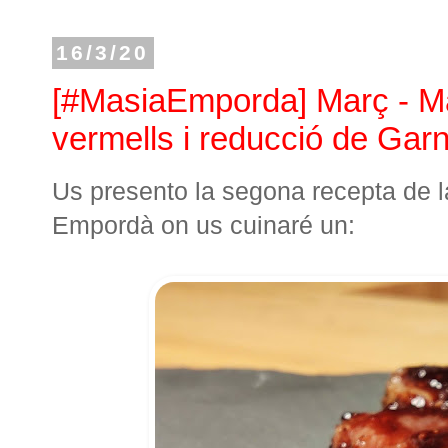
16/3/20
[#MasiaEmporda] Març - Ma
vermells i reducció de Gar
Us presento la segona recepta de l
Empordà on us cuinaré un: