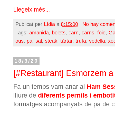
Llegeix més...
Publicat per
Lídia
a
8:15:00
No hay comen
Tags:
amanida
,
bolets
,
carn
,
carns
,
foie
,
Ga
ous
,
pa
,
sal
,
steak
,
tàrtar
,
trufa
,
vedella
,
xo
18/3/20
[#Restaurant] Esmorzem 
Fa un temps vam anar al
Ham Sess
lliure de
diferents pernils i emboti
formatges acompanyats de pa de c