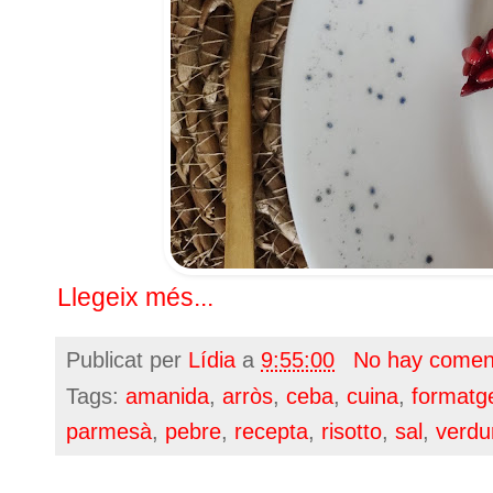
Llegeix més...
Publicat per
Lídia
a
9:55:00
No hay comen
Tags:
amanida
,
arròs
,
ceba
,
cuina
,
formatg
parmesà
,
pebre
,
recepta
,
risotto
,
sal
,
verdu