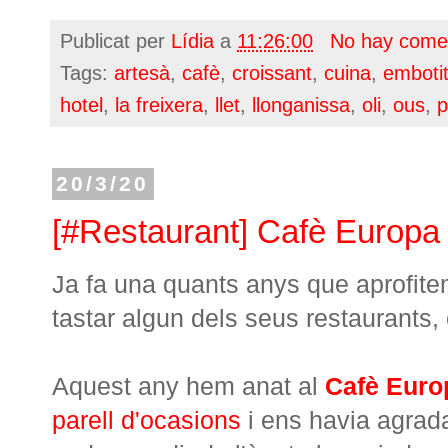
Publicat per
Lídia
a
11:26:00
No hay come
Tags:
artesà
,
cafè
,
croissant
,
cuina
,
emboti
hotel
,
la freixera
,
llet
,
llonganissa
,
oli
,
ous
,
p
20/3/20
[#Restaurant] Cafè Europa 
Ja fa una quants anys que aprofite
tastar algun dels seus restaurants
Aquest any hem anat al
Cafè Euro
parell d'ocasions
i ens havia agrada