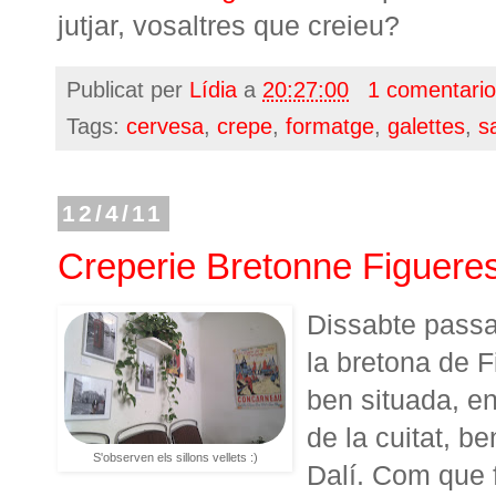
jutjar, vosaltres que creieu?
Publicat per
Lídia
a
20:27:00
1 comentari
Tags:
cervesa
,
crepe
,
formatge
,
galettes
,
s
12/4/11
Creperie Bretonne Figuere
Dissabte passa
la bretona de F
ben situada, en
de la cuitat, b
S'observen els sillons vellets :)
Dalí. Com que 