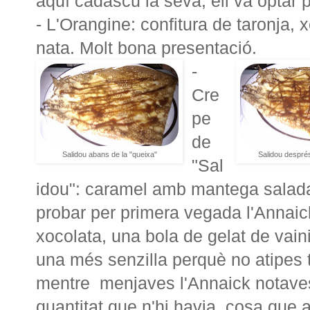
aquí cadascu la seva, ell va optar p
- L'Orangine: confitura de taronja, x
nata. Molt bona presentació.
-
Cre
pe
de
Salidou abans de la "queixa"
Salidou després
"Sal
idou": caramel amb mantega salada
probar per primera vegada l'Annai
xocolata, una bola de gelat de vainil
una més senzilla perquè no atipes
mentre menjaves l'Annaick notaves 
quantitat que n'hi havia, cosa que 