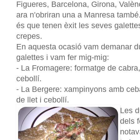
Figueres, Barcelona, Girona, Valèn
ara n'obriran una a Manresa també.
és que tenen èxit les seves galettes
crepes.
En aquesta ocasió vam demanar d
galettes i vam fer mig-mig:
- La Fromagere: formatge de cabra, 
cebollí.
- La Bergere: xampinyons amb ceba
de llet i cebollí.
Les d
dels 
notav