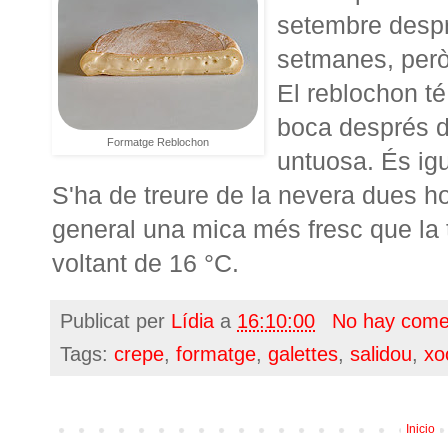
setembre despr
setmanes, però
El reblochon té
boca després d'
Formatge Reblochon
untuosa. És igua
S'ha de treure de la nevera dues h
general una mica més fresc que la 
voltant de 16 °C.
Publicat per
Lídia
a
16:10:00
No hay come
Tags:
crepe
,
formatge
,
galettes
,
salidou
,
xo
Inicio