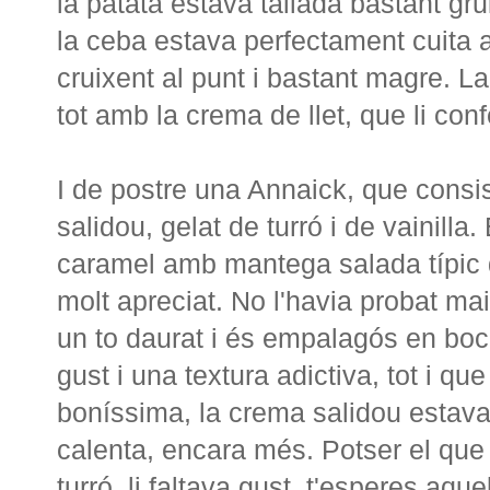
la patata estava tallada bastant gru
la ceba estava perfectament cuita a
cruixent al punt i bastant magre. L
tot amb la crema de llet, que li con
I de postre una Annaick, que consis
salidou, gelat de turró i de vainilla.
caramel amb mantega salada típic d
molt apreciat. No l'havia probat mai 
un to daurat i és empalagós en bo
gust i una textura adictiva, tot i q
boníssima, la crema salidou estava 
calenta, encara més. Potser el que 
turró, li faltava gust, t'esperes aqu