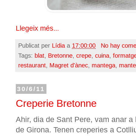
Llegeix més...
Publicat per
Lídia
a
17:00:00
No hay come
Tags:
blat
,
Bretonne
,
crepe
,
cuina
,
formatg
restaurant
,
Magret d'ànec
,
mantega
,
mante
30/6/11
Creperie Bretonne
Ahir, dia de Sant Pere, vam anar a 
de Girona. Tenen creperies a Cotlli