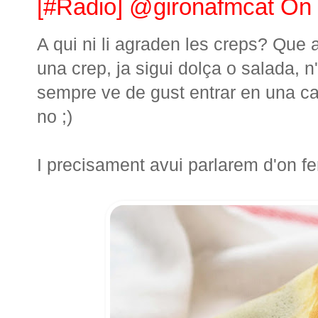
[#Radio] @gironafmcat On 
A qui ni li agraden les creps? Que a
una crep, ja sigui dolça o salada, n
sempre ve de gust entrar en una caf
no ;)
I precisament avui parlarem d'on f