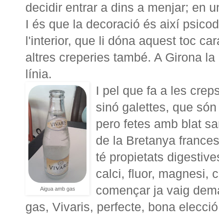
decidir entrar a dins a menjar; en un
I és que la decoració és així psicod
l'interior, que li dóna aquest toc c
altres creperies també. A Girona l
línia.
I pel que fa a les crep
sinó galettes, que só
pero fetes amb blat sar
de la Bretanya frances
té propietats digestives
calci, fluor, magnesi, c
començar ja vaig dem
Aigua amb gas
gas, Vivaris, perfecte, bona elecció