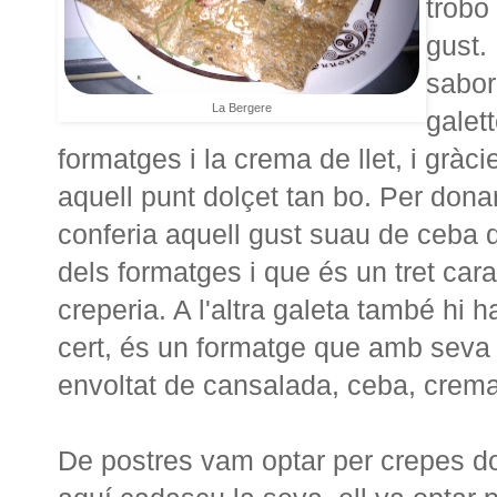
trobo
gust.
sabor
La Bergere
galet
formatges i la crema de llet, i grà
aquell punt dolçet tan bo. Per donar 
conferia aquell gust suau de ceba
dels formatges i que és un tret cara
creperia. A l'altra galeta també hi
cert, és un formatge que amb seva s
envoltat de cansalada, ceba, crema
De postres vam optar per crepes d