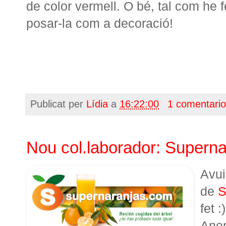
de color vermell. O bé, tal com he fe
posar-la com a decoració!
Publicat per
Lídia
a
16:22:00
1 comentari
Nou col.laborador: Superna
Avui
de
S
fet :)
Anem