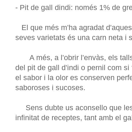
-
Pit de
gall dindi
:
només
1%
de gre
El que més
m'ha
agradat
d'aques
seves varietats
és una
carn
neta
i
A més
,
a l'obrir l'envàs
,
els tall
del pit
de gall d'indi o pernil com si
el
sabor i
la olor
es conserven
perf
saboroses
i
sucoses
.
Sens dubte
us
aconsello
que les
infinitat de receptes, tant amb el ga