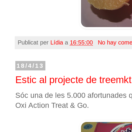
Publicat per
Lídia
a
16:55:00
No hay come
18/4/13
Estic al projecte de treemkt!
Sóc una de les 5.000 afortunades q
Oxi Action Treat & Go.