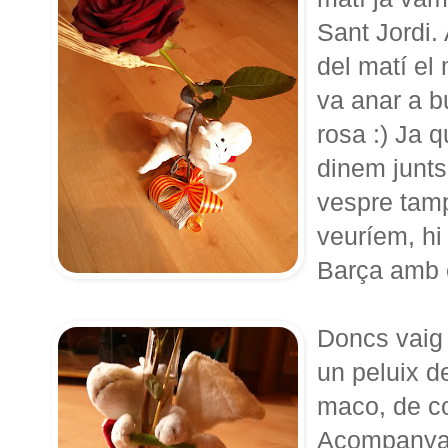
Sant Jordi. 
del matí el
va anar a b
rosa :) Ja 
dinem junts 
vespre tam
veuríem, hi 
Barça amb e
Doncs vaig 
un peluix d
maco, de co
Acompanyat 