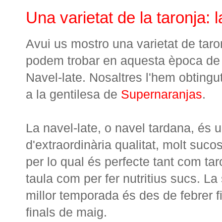
Una varietat de la taronja: 
Avui us mostro una varietat de taro
podem trobar en aquesta època de l
Navel-late. Nosaltres l'hem obtingu
a la gentilesa de
Supernaranjas
.
La
navel
-late
,
o
navel
tardana
,
és
u
d'extraordinària
qualitat
,
molt
suco
per lo qual és
perfecte
tant
com
tar
taula
com per fer
nutritius
sucs
.
La
millor
temporada és
des de febrer
f
finals
de maig
.