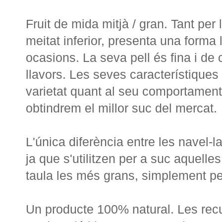
Fruit
de mida
mitjà /
gran.
Tant
per 
meitat inferior
,
presenta
una forma 
ocasions
.
La seva pell
és fina
i de 
llavors
.
Les seves característiques
varietat quant
al seu comportament
obtindrem
el millor
suc
del mercat
.
L'única
diferència entre les
navel
-l
ja que
s'utilitzen
per a suc
aquelles
taula
les
més
grans
,
simplement pe
Un producte
100%
natural
.
Les
rec