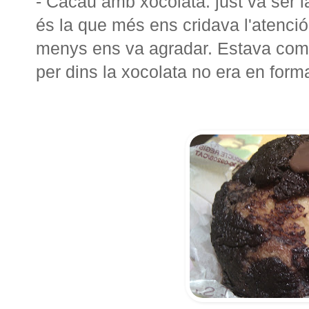
- Cacau amb xocolata: just va ser 
és la que més ens cridava l'atenció
menys ens va agradar. Estava com 
per dins la xocolata no era en for