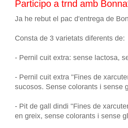
Participo a trnd amb Bonnat
Ja he rebut el pac d'entrega de Bon
Consta de 3 varietats
diferents de:
-
Pernil
cuit
extra
:
sense
lactosa
,
s
-
Pernil
cuit
extra
"
Fines
de xarcute
sucosos
.
Sense colorants
i
sense
-
Pit de
gall dindi
"
Fines
de xarcute
en
greix
,
sense
colorants
i
sense
g