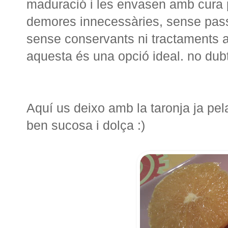
maduració
i
les
envasen
amb cura
demores
innecessàries
,
sense pas
sense
conservants
ni tractaments
a
aquesta és una
opció
ideal. no dub
Aquí us deixo amb la taronja ja pel
ben sucosa i dolça :)