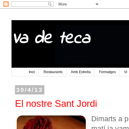
Va de teca
Inici
Restaurants
Amb Estrella
Formatges
Vi
30/4/13
El nostre Sant Jordi
Dimarts a p
matí ja vam 