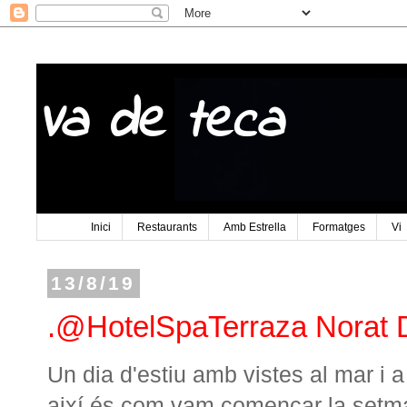
Va de teca
Inici
Restaurants
Amb Estrella
Formatges
Vi
13/8/19
.@HotelSpaTerraza Norat 
Un dia d'estiu amb vistes al mar i a
així és com vam començar la setma