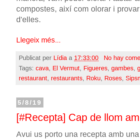
compostes, així com olorar i prova
d'elles.
Llegeix més...
Publicat per
Lídia
a
17:33:00
No hay come
Tags:
cava
,
El Vermut
,
Figueres
,
gambes
,
g
restaurant
,
restaurants
,
Roku
,
Roses
,
Sips
5/8/19
[#Recepta] Cap de llom am
Avui us porto una recepta amb una