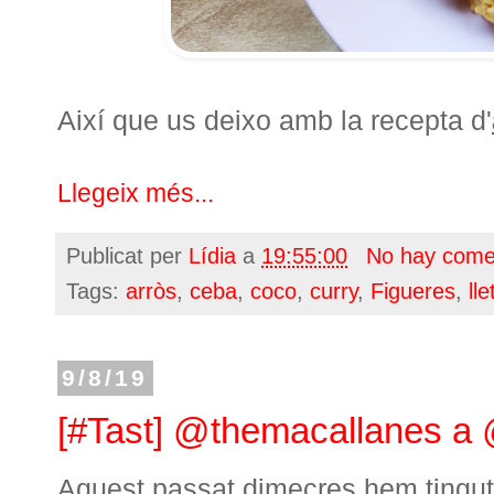
Així que us deixo amb la recepta d'
Llegeix més...
Publicat per
Lídia
a
19:55:00
No hay come
Tags:
arròs
,
ceba
,
coco
,
curry
,
Figueres
,
lle
9/8/19
[#Tast] @themacallanes a
Aquest passat dimecres hem tingut l