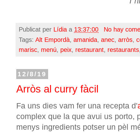
T'h
Publicat per
Lídia
a
13:37:00
No hay come
Tags:
Alt Empordà
,
amanida
,
anec
,
arròs
,
c
marisc
,
menú
,
peix
,
restaurant
,
restaurants
12/8/19
Arròs al curry fàcil
Fa uns dies vam fer una recepta d'
complex que la que avui us porto, pe
menys ingredients potser un pèl m