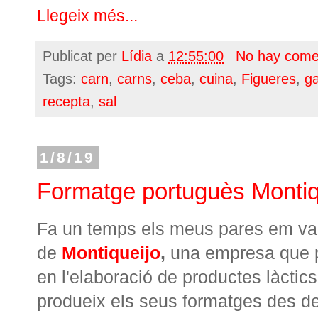
Llegeix més...
Publicat per
Lídia
a
12:55:00
No hay come
Tags:
carn
,
carns
,
ceba
,
cuina
,
Figueres
,
g
recepta
,
sal
1/8/19
Formatge portuguès Montiq
Fa un temps els meus pares em va
de
Montiqueijo
,
una empresa que p
en l'elaboració de productes làctic
produeix els seus formatges des del 