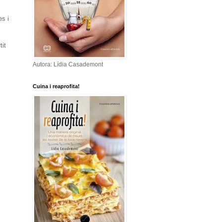
es i
tit
Autora: Lídia Casademont
Cuina i reaprofita!