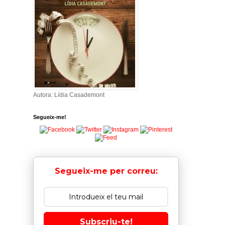
Autora: Lídia Casademont
Segueix-me!
Segueix-me per correu:
Subscriu-te!