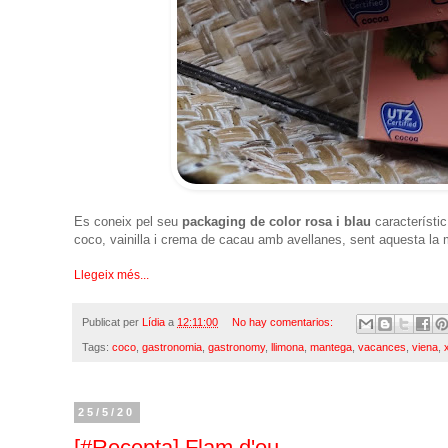
Es coneix pel seu
packaging de color rosa i blau
característic
coco, vainilla i crema de cacau amb avellanes, sent aquesta la
Llegeix més...
Publicat per
Lídia
a
12:11:00
No hay comentarios:
Tags:
coco
,
gastronomia
,
gastronomy
,
llimona
,
mantega
,
vacances
,
viena
,
25/5/20
[#Recepta] Flam d'ou