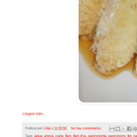
Llegeix més...
Publicat per
Lídia
a
11:33:00
No hay comentarios:
Tags:
aigua
,
artesà
,
cuina
,
flam
,
flam d'ou
,
gastronomia
,
gastronomy
,
llet
,
na