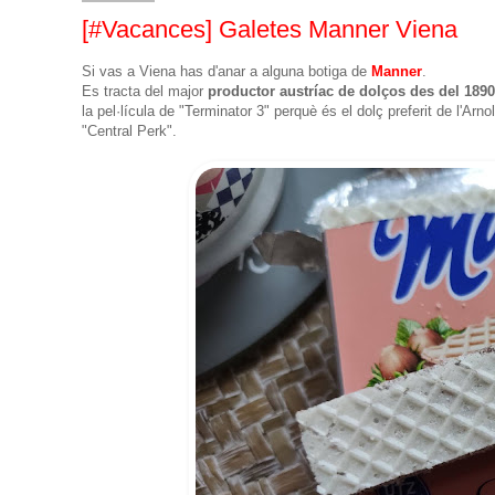
[#Vacances] Galetes Manner Viena
Si vas a Viena has d'anar a alguna botiga de
Manner
.
Es tracta del major
productor austríac de dolços des del 1890
la pel·lícula de "Terminator 3" perquè és el dolç preferit de l'A
"Central Perk".