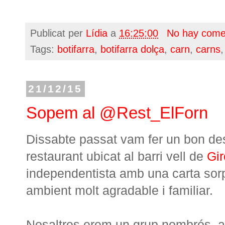
Publicat per
Lídia
a
16:25:00
No hay come
Tags:
botifarra
,
botifarra dolça
,
carn
,
carns
21/12/15
Sopem al @Rest_ElForn
Dissabte passat vam fer un bon d
restaurant ubicat al barri vell de
Gi
independentista amb una carta sorpr
ambient molt agradable i familiar.
Nosaltres erem un grup nombrós, ai