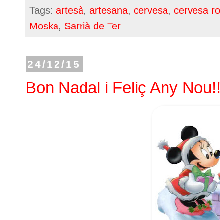
Tags:
artesà
,
artesana
,
cervesa
,
cervesa r
Moska
,
Sarrià de Ter
24/12/15
Bon Nadal i Feliç Any Nou!!!!