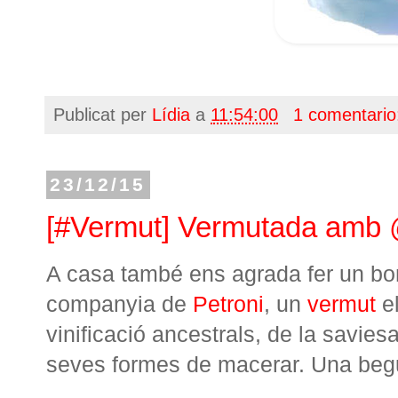
Publicat per
Lídia
a
11:54:00
1 comentario
23/12/15
[#Vermut] Vermutada amb
A casa també ens agrada fer un bon
companyia de
Petroni
, un
vermut
el
vinificació ancestrals, de la savie
seves formes de macerar. Una begu