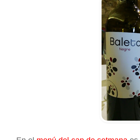
En el
menú del cap de setmana
es 