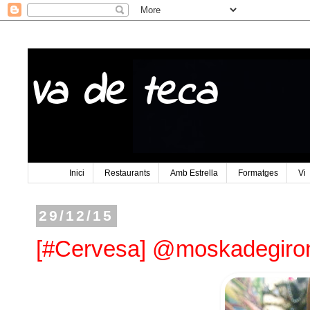
Va de teca
Inici
Restaurants
Amb Estrella
Formatges
Vi
29/12/15
[#Cervesa] @moskadegiro