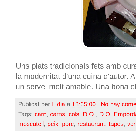
Uns plats tradicionals fets amb cu
la modernitat d'una cuina d'autor. A
un servei molt amable. Una bona el
Publicat per
Lídia
a
18:35:00
No hay come
Tags:
carn
,
carns
,
cols
,
D.O.
,
D.O. Empord
moscatell
,
peix
,
porc
,
restaurant
,
tapes
,
ve