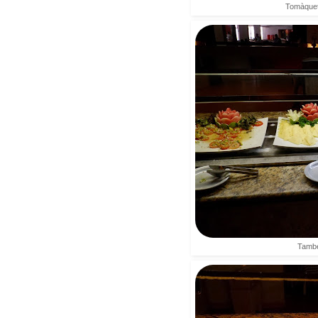
Tomàquet
També 