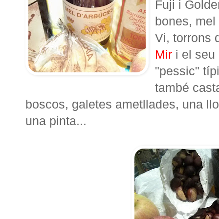
Fuji i Golde
bones, mel
Vi, torrons
Mir
i el seu
"pessic" típ
també cast
boscos, galetes ametllades, una llo
una pinta...