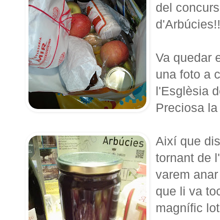
del concurs
d'Arbúcies!
Va quedar e
una foto a 
l'Esglèsia d
Preciosa la 
Així que di
tornant de l
varem anar a
que li va to
magnífic l