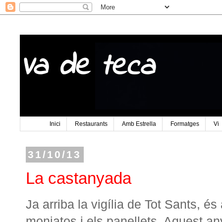
Va de teca
Inici
Restaurants
Amb Estrella
Formatges
Vi
31/10/13
La castanyada
Ja arriba la vigília de Tot Sants, és
moniatos i els panellets. Aquest an