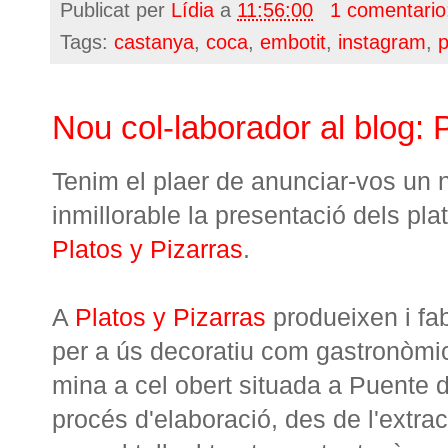
Publicat per
Lídia
a
11:56:00
1 comentario
Tags:
castanya
,
coca
,
embotit
,
instagram
,
Nou col-laborador al blog: 
Tenim el plaer de anunciar-vos un 
inmillorable la presentació dels pla
Platos y Pizarras
.
A
Platos y Pizarras
produeixen i fab
per a ús decoratiu com gastronòmi
mina a cel obert situada a Puente
procés d'elaboració, des de l'extracc