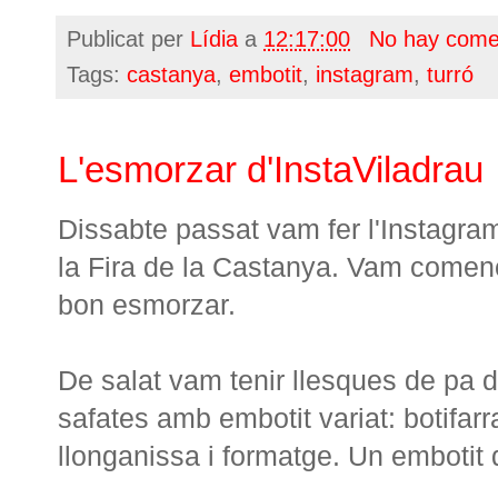
Publicat per
Lídia
a
12:17:00
No hay come
Tags:
castanya
,
embotit
,
instagram
,
turró
L'esmorzar d'InstaViladrau
Dissabte passat vam fer l'Instagram 
la Fira de la Castanya. Vam comen
bon esmorzar.
De salat vam tenir llesques de pa
safates amb embotit variat: botifarra
llonganissa i formatge. Un embotit 