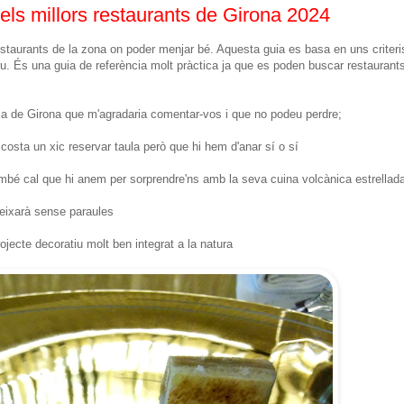
 els millors restaurants de Girona 2024
estaurants de la zona on poder menjar bé. Aquesta guia es basa en uns criteri
preu. És una guia de referència molt pràctica ja que es poden buscar restaurant
ncia de Girona que m'agradaria comentar-vos i que no podeu perdre;
 costa un xic reservar taula però que hi hem d'anar sí o sí
també cal que hi anem per sorprendre'ns amb la seva cuina volcànica estrellad
deixarà sense paraules
rojecte decoratiu molt ben integrat a la natura