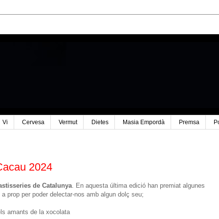
Vi
Cervesa
Vermut
Dietes
Masia Empordà
Premsa
P
 Cacau 2024
astisseries de Catalunya
. En aquesta última edició han premiat algunes
m a prop per poder delectar-nos amb algun dolç seu;
els amants de la xocolata