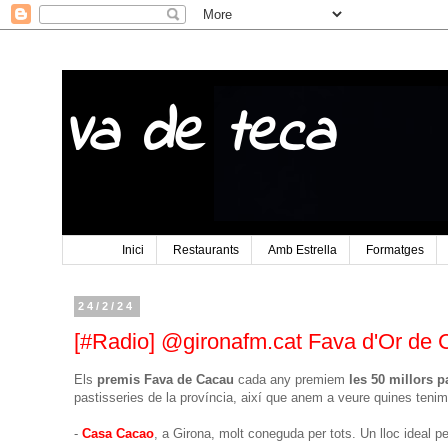
Va de teca
Inici
Restaurants
Amb Estrella
Formatges
24/2/24
[#Radio] @gironafm.cat Fava d'Or de
Els
premis Fava de Cacau
cada any premiem
les 50 millors p
pastisseries de la província, així que anem a veure quines teni
-
Casa Cacao
, a Girona, molt coneguda per tots. Un lloc ideal p