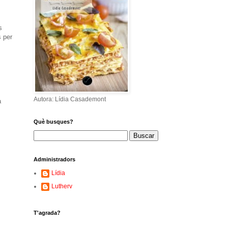
s
s per
Autora: Lídia Casademont
a
Què busques?
Administradors
Lídia
Lutherv
T'agrada?