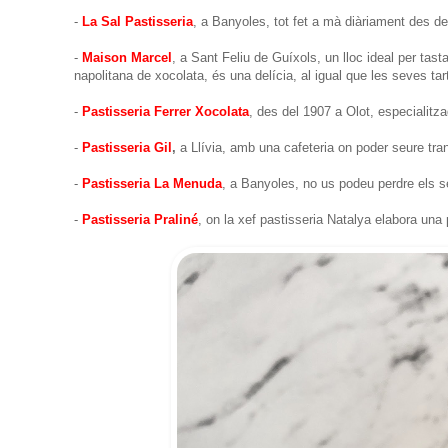
-
La Sal Pastisseria
, a Banyoles, tot fet a mà diàriament des
-
Maison Marcel
, a Sant Feliu de Guíxols, un lloc ideal per tast
napolitana de xocolata, és una delícia, al igual que les seves tar
-
Pastisseria Ferrer Xocolata
, des del 1907 a Olot, especialitz
-
Pastisseria Gil
,
a Llívia, amb una cafeteria on poder seure tra
-
Pastisseria La Menuda
, a Banyoles, no us podeu perdre els s
-
Pastisseria Praliné
, on la xef pastisseria Natalya elabora un