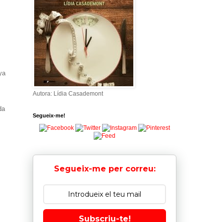
ya
Autora: Lídia Casademont
da
Segueix-me!
Segueix-me per correu:
Subscriu-te!