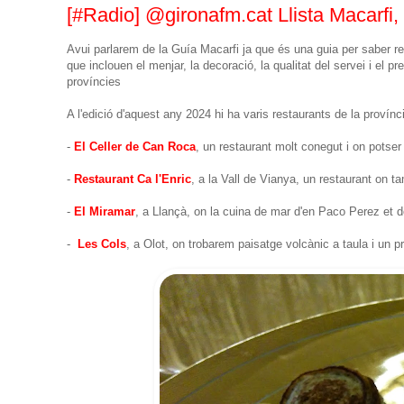
[#Radio] @gironafm.cat Llista Macarfi,
Avui parlarem de la Guía Macarfi ja que és una guia per saber r
que inclouen el menjar, la decoració, la qualitat del servei i el 
províncies
A l'edició d'aquest any 2024 hi ha varis restaurants de la proví
-
El Celler de Can Roca
, un restaurant molt conegut i on potser
-
Restaurant Ca l'Enric
, a la Vall de Vianya, un restaurant on 
-
El Miramar
, a Llançà, on la cuina de mar d'en Paco Perez et 
-
Les Cols
, a Olot, on trobarem paisatge volcànic a taula i un p