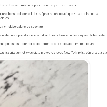
 del seu obrador, amb unes peces tan maques com bones
ar uns bons croissants i el seu "pain au chocolat" que ve a ser la nostra
taletes
ada en elaboracions de xocolata
nquil·lament i prendre un suís fet amb nata fresca de les vaques de la Cerdan
eus pastissos, sobretot el de Ferrero o el 4 xocolates, impressionant
a pastisseria gurmet exquisida, proveu els seus New York rolls, són una passa