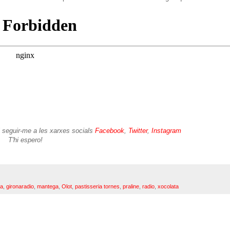
i seguir-me a les xarxes socials
Facebook
,
Twitter
,
Instagram
T'hi espero!
na
,
gironaradio
,
mantega
,
Olot
,
pastisseria tornes
,
praline
,
radio
,
xocolata