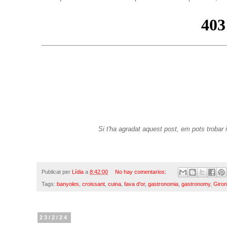
Si t'ha agradat aquest post, em pots trobar 
Publicat per
Lídia
a
8:42:00
No hay comentarios:
Tags:
banyoles
,
croissant
,
cuina
,
fava d'or
,
gastronomia
,
gastronomy
,
Giro
23/2/24