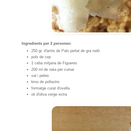
Ingredients per 2 persones:
250 gr. d'arròs de Pals perlat de gra rodó
pols de cep
1 ceba mitjana de Figueres
200 ml de nata per cuinar
sal i pebre
brou de pollastre
formatge curat d'ovella
oli d'oliva verge extra