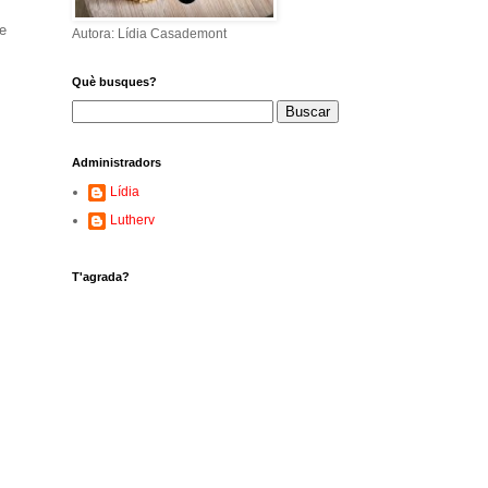
de
Autora: Lídia Casademont
Què busques?
Administradors
Lídia
Lutherv
T'agrada?