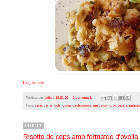
Llegeix més...
Publicat per
Lídia
a
19:01:00
1 comentario:
Tags:
carn
,
carns
,
cols
,
cuina
,
gastronomia
,
gastronomy
,
oli
,
patata
,
patate
24/5/17
Risotto de ceps amb formatge d'ovella