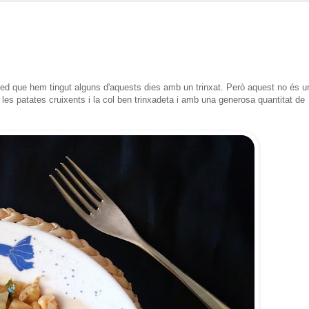
d que hem tingut alguns d'aquests dies amb un trinxat. Però aquest no és u
 les patates cruixents i la col ben trinxadeta i amb una generosa quantitat de