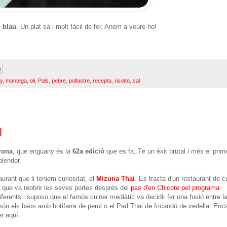
e blau
. Un plat sa i molt fàcil de fer. Anem a veure-ho!
y
,
mantega
,
oli
,
Pals
,
pebre
,
pollastre
,
recepta
,
risotto
,
sal
l
rona
, que enguany és la
62a edició
que es fa. Té un èxit brutal i més el prim
plendor.
urant que li teniem curiositat, el
Mizuna Thai
. Es tracta d'un restaurant de c
a que va reobrir les seves portes després del
pas d'en Chicote pel programa
erents i suposo que el famós cuiner mediàtic va decidir fer una fusió entre l
s són els baos amb botifarra de perol o el Pad Thai de fricandó de vedella. Enc
r aquí.