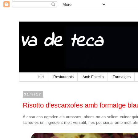
Va de teca
Inici
Restaurants
Amb Estrella
Formatges
31/5/17
Risotto d'escarxofes amb formatge bla
A casa ens agraden els arrossos, abans no en soliem cuinar gai
l'arròs és un ingredient molt versàtil, i es pot cuinar amb molt al