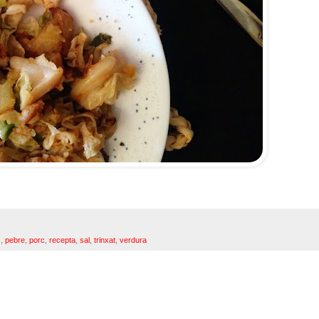
s
,
pebre
,
porc
,
recepta
,
sal
,
trinxat
,
verdura