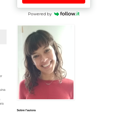
Powered by
er
uina
a
ara
Sobre l'autora