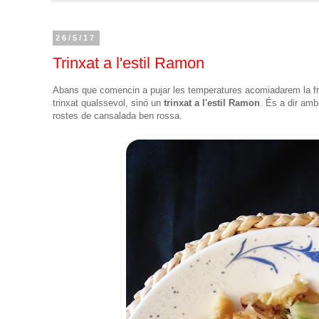
26/5/17
Trinxat a l'estil Ramon
Abans que comencin a pujar les temperatures acomiadarem la fre
trinxat qualssevol, sinó un
trinxat a l'estil Ramon
. És a dir amb
rostes de cansalada ben rossa.