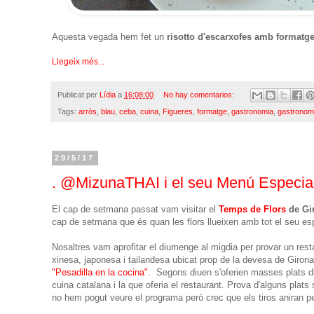
Aquesta vegada hem fet un
risotto d'escarxofes amb formatg
Llegeix més...
Publicat per
Lídia
a
16:08:00
No hay comentarios:
Tags:
arròs
,
blau
,
ceba
,
cuina
,
Figueres
,
formatge
,
gastronomia
,
gastronom
29/5/17
. @MizunaTHAI i el seu Menú Especia
El cap de setmana passat vam visitar el
Temps de Flors
de Gi
cap de setmana que és quan les flors llueixen amb tot el seu es
Nosaltres vam aprofitar el diumenge al migdia per provar un resta
xinesa, japonesa i tailandesa ubicat prop de la devesa de Giron
"Pesadilla en la cocina".
Segons diuen s'oferien masses plats dif
cuina catalana i la que oferia el restaurant. Prova d'alguns plat
no hem pogut veure el programa però crec que els tiros aniran pe