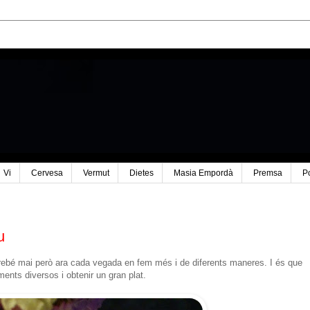
Vi
Cervesa
Vermut
Dietes
Masia Empordà
Premsa
P
u
rebé mai però ara cada vegada en fem més i de diferents maneres. I és que
iments diversos i obtenir un gran plat.