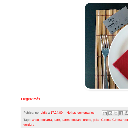
Llegeix més...
Publicat per
Lídia
a
17:24:00
No hay comentarios:
Tags:
anec
,
botifarra
,
carn
,
carns
,
coulant
,
crepe
,
gelat
,
Girona
,
Girona res
verdura