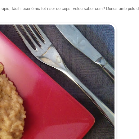
 ràpid, fàcil i econòmic tot i ser de ceps, voleu saber com? Doncs amb pols 