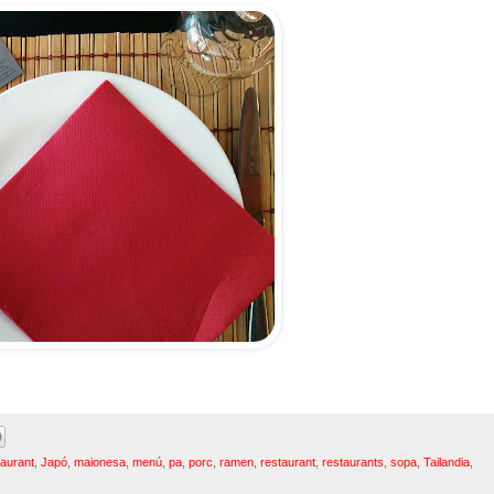
taurant
,
Japó
,
maionesa
,
menú
,
pa
,
porc
,
ramen
,
restaurant
,
restaurants
,
sopa
,
Tailandia
,