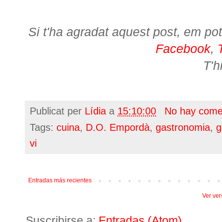
Si t'ha agradat aquest post, em pot
Facebook
,
T'h
Publicat per
Lídia
a
15:10:00
No hay come
Tags:
cuina
,
D.O. Empordà
,
gastronomia
,
g
vi
Entradas más recientes
Ver ver
Suscribirse a:
Entradas (Atom)