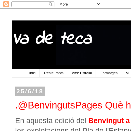
Va de teca
Inici
Restaurants
Amb Estrella
Formatges
Vi
25/6/18
.@BenvingutsPages Què he
En aquesta edició del
Benvingut a
les explotacions del Pla de l'Estany