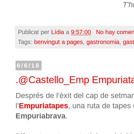
T'h
Publicat per
Lídia
a
9:57:00
No hay comen
Tags:
benvingut a pages
,
gastronomia
,
gas
6/6/18
.@Castello_Emp Empuriat
Després de l'èxit del cap de setman
l'
Empuriatapes
, una ruta de tapes
Empuriabrava
.