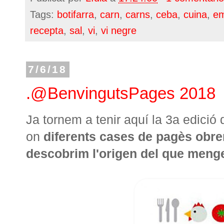
Tags:
botifarra
,
carn
,
carns
,
ceba
,
cuina
,
em
recepta
,
sal
,
vi
,
vi negre
7/6/18
.@BenvingutsPages 2018
Ja tornem a tenir aquí la 3a edició 
on
diferents cases de pagès obren
descobrim l'origen del que men