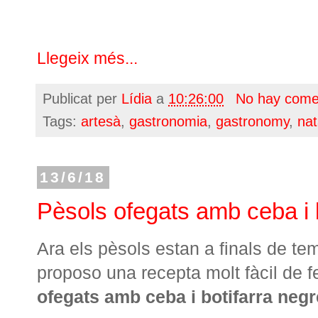
Llegeix més...
Publicat per
Lídia
a
10:26:00
No hay come
Tags:
artesà
,
gastronomia
,
gastronomy
,
na
13/6/18
Pèsols ofegats amb ceba i 
Ara els pèsols estan a finals de t
proposo una recepta molt fàcil de fe
ofegats amb ceba i botifarra negr