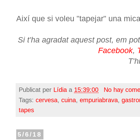
Així que si voleu "tapejar" una mica
Si t'ha agradat aquest post, em pot
Facebook
,
T'h
Publicat per
Lídia
a
15:39:00
No hay come
Tags:
cervesa
,
cuina
,
empuriabrava
,
gastr
tapes
5/6/18