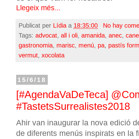
Llegeix més...
Publicat per
Lídia
a
18:35:00
No hay come
Tags:
advocat
,
all i oli
,
amanida
,
anec
,
cane
gastronomia
,
marisc
,
menú
,
pa
,
pastís for
vermut
,
xocolata
15/6/18
[#AgendaVaDeTeca] @Com
#TastetsSurrealistes2018
Ahir van inaugurar la nova edició 
de diferents menús inspirats en la f