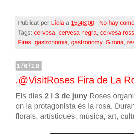
Publicat per
Lídia
a
15:48:00
No hay come
Tags:
cervesa
,
cervesa negra
,
cervesa ros
Fires
,
gastronomia
,
gastronomy
,
Girona
,
re
1/6/18
.@VisitRoses Fira de La R
Els dies
2 i 3 de juny
Roses organi
on la protagonista és la rosa. Dura
florals, artístiques, música, art, cul