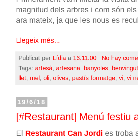
magnitud dels arbres i com són els 
ara mateix, ja que les nous es recu
Llegeix més...
Publicat per
Lídia
a
16:11:00
No hay come
Tags:
artesà
,
artesana
,
banyoles
,
benvingu
llet
,
mel
,
oli
,
olives
,
pastís formatge
,
vi
,
vi n
19/6/18
[#Restaurant] Menú festiu 
El
Restaurant Can Jordi
es troba a