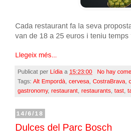
Cada restaurant fa la seva proposta
van de 18 a 25 euros i teniu temps f
Llegeix més...
Publicat per
Lídia
a
15:23:00
No hay come
Tags:
Alt Empordà
,
cervesa
,
CostraBrava
,
gastronomy
,
restaurant
,
restaurants
,
tast
,
t
14/6/18
Dulces del Parc Bosch