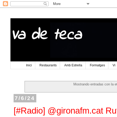
Va de teca
Inici
Restaurants
Amb Estrella
Formatges
Vi
Mostrando entradas con la e
7/6/24
[#Radio] @gironafm.cat Rut