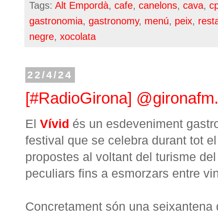
Tags:
Alt Empordà
,
cafe
,
canelons
,
cava
,
c
gastronomia
,
gastronomy
,
menú
,
peix
,
rest
negre
,
xocolata
22/4/24
[#RadioGirona] @gironafm.cat
El
Vívid
és un esdeveniment gastro
festival que se celebra durant tot el
propostes al voltant del turisme del
peculiars fins a esmorzars entre vin
Concretament són una seixantena d'