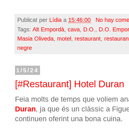
Publicat per
Lídia
a
15:46:00
No hay come
Tags:
Alt Empordà
,
cava
,
D.O.
,
D.O. Empo
Masia Oliveda
,
motel
,
restaurant
,
restauran
negre
1/5/24
[#Restaurant] Hotel Duran
Feia molts de temps que voliem ana
Duran
, ja que és un clàssic a Figu
continuen oferint una bona cuina.