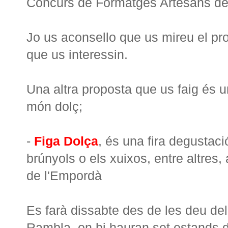
Concurs de Formatges Artesans de 
Jo us aconsello que us mireu el pro
que us interessin.
Una altra proposta que us faig és u
món dolç;
-
Figa Dolça
, és una fira degustaci
brúnyols o els xuixos, entre altres
de l'Empordà
Es farà dissabte des de les deu del m
Rambla, on hi hauran set estands d