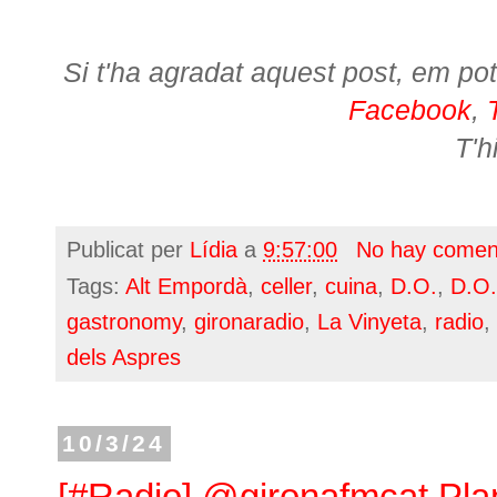
Si t'ha agradat aquest post, em pot
Facebook
,
T'h
Publicat per
Lídia
a
9:57:00
No hay comen
Tags:
Alt Empordà
,
celler
,
cuina
,
D.O.
,
D.O
gastronomy
,
gironaradio
,
La Vinyeta
,
radio
,
dels Aspres
10/3/24
[#Radio] @gironafmcat Pla