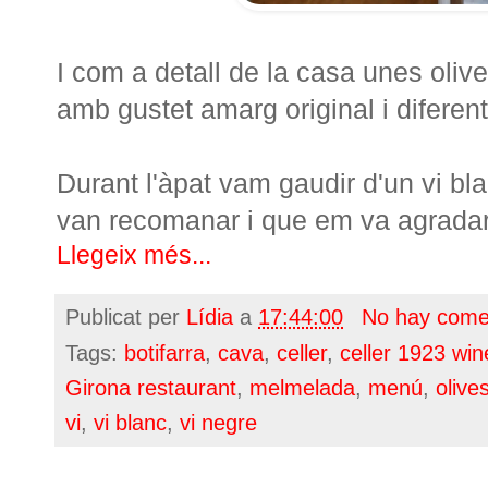
I com a detall de la casa unes oli
amb gustet amarg original i diferent
Durant l'àpat vam gaudir d'un vi bla
van recomanar i que em va agradar
Llegeix més...
Publicat per
Lídia
a
17:44:00
No hay come
Tags:
botifarra
,
cava
,
celler
,
celler 1923 win
Girona restaurant
,
melmelada
,
menú
,
olive
vi
,
vi blanc
,
vi negre