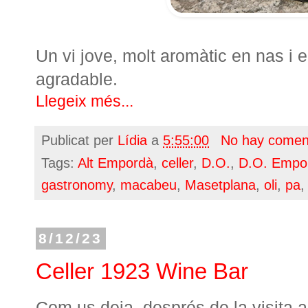
Un vi jove, molt aromàtic en nas i 
agradable.
Llegeix més...
Publicat per
Lídia
a
5:55:00
No hay comen
Tags:
Alt Empordà
,
celler
,
D.O.
,
D.O. Empo
gastronomy
,
macabeu
,
Masetplana
,
oli
,
pa
8/12/23
Celler 1923 Wine Bar
Com us deia, després de la visita 