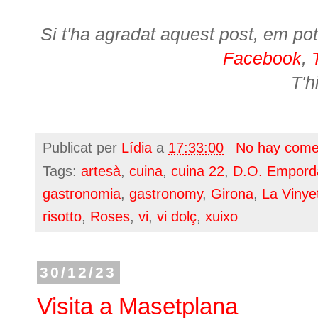
Si t'ha agradat aquest post, em pot
Facebook
,
T'h
Publicat per
Lídia
a
17:33:00
No hay come
Tags:
artesà
,
cuina
,
cuina 22
,
D.O. Empord
gastronomia
,
gastronomy
,
Girona
,
La Vinye
risotto
,
Roses
,
vi
,
vi dolç
,
xuixo
30/12/23
Visita a Masetplana