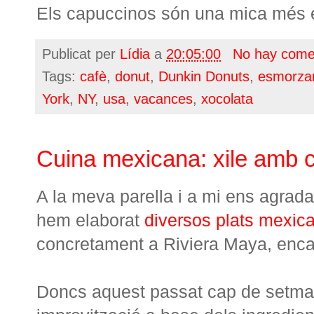
Els capuccinos són una mica més 
Publicat per
Lídia
a
20:05:00
No hay come
Tags:
cafè
,
donut
,
Dunkin Donuts
,
esmorza
York
,
NY
,
usa
,
vacances
,
xocolata
Cuina mexicana: xile amb car
A la meva parella i a mi ens agrad
hem elaborat
diversos plats mexic
concretament a Riviera Maya, enca
Doncs aquest passat cap de setman