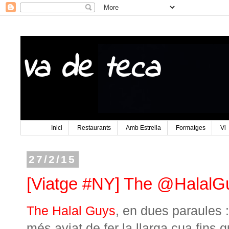
Va de teca
Inici
Restaurants
Amb Estrella
Formatges
Vi
27/2/15
[Viatge #NY] The @HalalG
The Halal Guys
, en dues paraules :
més aviat de fer la llarga cua fins