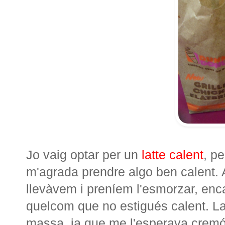
Jo vaig optar per un
latte calent
, p
m'agrada prendre algo ben calent. A
llevàvem i preníem l'esmorzar, enca
quelcom que no estigués calent. La
massa, ja que me l'esperava cremós