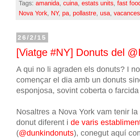
Tags:
amanida
,
cuina
,
estats units
,
fast foo
Nova York
,
NY
,
pa
,
pollastre
,
usa
,
vacances
26/2/15
[Viatge #NY] Donuts del @
A qui no li agraden els donuts? I n
començar el dia amb un donuts sin
esponjosa, sovint coberta o farcid
Nosaltres a Nova York vam tenir la 
donut diferent i
de varis establimen
(
@dunkindonuts
), conegut aquí c