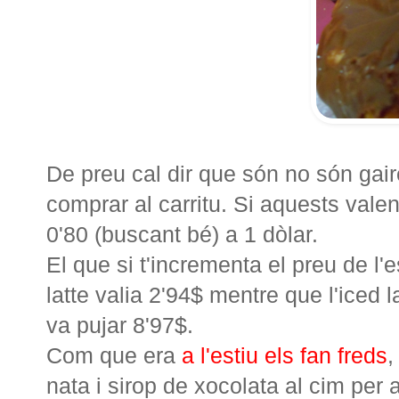
De preu cal dir que són no són gai
comprar al carritu. Si aquests valen
0'80 (buscant bé) a 1 dòlar.
El que si t'incrementa el preu de l
latte valia 2'94$ mentre que l'iced l
va pujar 8'97$.
Com que era
a l'estiu els fan freds
,
nata i sirop de xocolata al cim per 