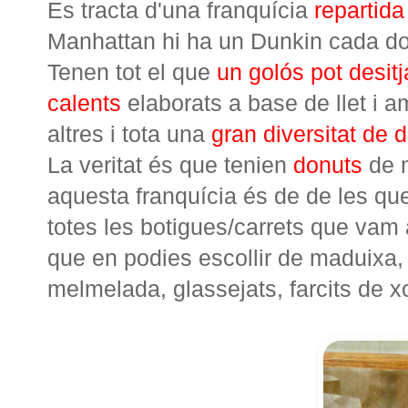
Es tracta d'una franquícia
repartida
Manhattan hi ha un Dunkin cada do
Tenen tot el que
un golós pot desit
calents
elaborats a base de llet i a
altres i tota una
gran diversitat de 
La veritat és que tenien
donuts
de m
aquesta franquícia és de de les que
totes les botigues/carrets que vam 
que en podies escollir de maduixa, 
melmelada, glassejats, farcits de xo