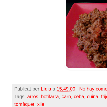
Publicat per
Lídia
a
15:49:00
No hay come
Tags:
arrós
,
botifarra
,
carn
,
ceba
,
cuina
,
fri
tomàquet
,
xile