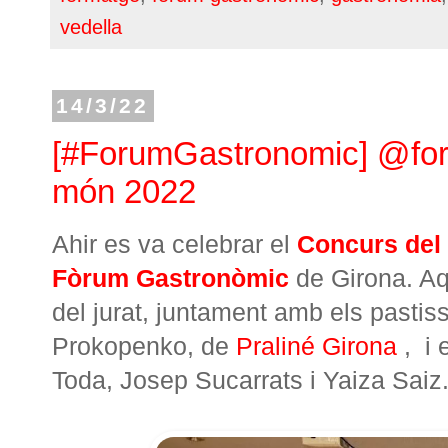
vedella
14/3/22
[#ForumGastronomic] @forum
món 2022
Ahir es va celebrar el
Concurs del 
Fòrum Gastronòmic
de Girona. Aqu
del jurat, juntament amb els pastiss
Prokopenko, de
Praliné Girona
, i 
Toda, Josep Sucarrats i Yaiza Saiz