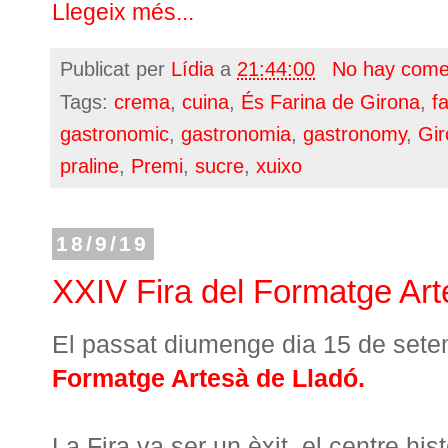
Llegeix més...
Publicat per
Lídia
a
21:44:00
No hay come
Tags:
crema
,
cuina
,
És Farina de Girona
,
f
gastronomic
,
gastronomia
,
gastronomy
,
Gir
praline
,
Premi
,
sucre
,
xuixo
18/9/19
XXIV Fira del Formatge Ar
El passat diumenge dia 15 de sete
Formatge Artesà de Lladó.
La Fira va ser un èxit, el centre hi