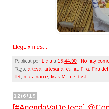
Llegeix més...
Publicat per
Lídia
a
15:44:00
No hay come
Tags:
artesà
,
artesana
,
cuina
,
Fira
,
Fira de
llet
,
mas marce
,
Mas Mercè
,
tast
12/6/19
[#AgendaVaDeTeca] @Come