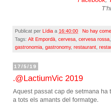
T'h
Publicat per
Lídia
a
16:40:00
No hay come
Tags:
Alt Empordà
,
cervesa
,
cervesa rossa
gastronomia
,
gastronomy
,
restaurant
,
resta
17/5/19
.@LactiumVic 2019
Aquest passat cap de setmana ha t
a tots els amants del formatge.