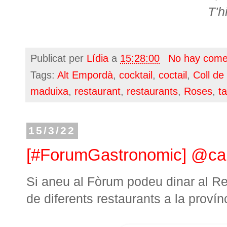
T'h
Publicat per
Lídia
a
15:28:00
No hay come
Tags:
Alt Empordà
,
cocktail
,
coctail
,
Coll de
maduixa
,
restaurant
,
restaurants
,
Roses
,
ta
15/3/22
[#ForumGastronomic] @calb
Si aneu al Fòrum podeu dinar al R
de diferents restaurants a la proví