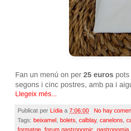
Fan un menú on per
25 euros
pots 
segons i cinc postres, amb pa i aig
Llegeix més...
Publicat per
Lídia
a
7:06:00
No hay comen
Tags:
beixamel
,
bolets
,
calblay
,
canelons
,
c
formatge
,
forum gastronomic
,
gastronomia