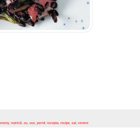
ronomy
,
nutrició
,
ou
,
ous
,
pernil
,
recepta
,
recipe
,
sal
,
venere