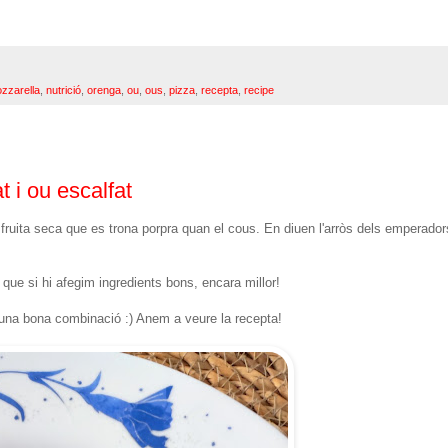
zzarella
,
nutrició
,
orenga
,
ou
,
ous
,
pizza
,
recepta
,
recipe
 i ou escalfat
a fruita seca que es trona porpra quan el cous. En diuen l'arròs dels emperador
ue si hi afegim ingredients bons, encara millor!
 una bona combinació :) Anem a veure la recepta!