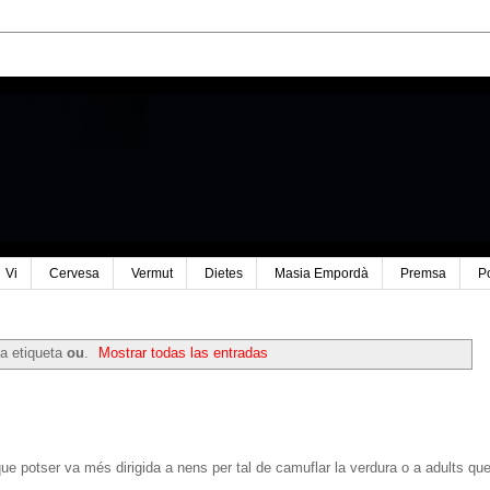
Vi
Cervesa
Vermut
Dietes
Masia Empordà
Premsa
P
a etiqueta
ou
.
Mostrar todas las entradas
que potser va més dirigida a nens per tal de camuflar la verdura o a adults qu