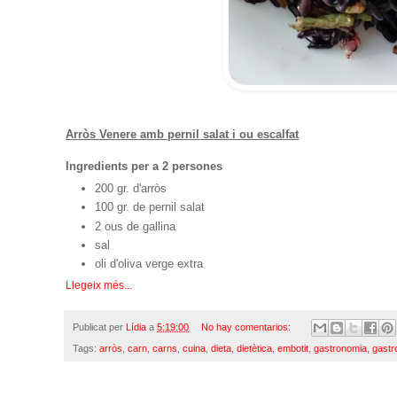
Arròs Venere amb pernil salat i ou escalfat
Ingredients per a 2 persones
200 gr. d'arròs
100 gr. de pernil salat
2 ous de gallina
sal
oli d'oliva verge extra
Llegeix més...
Publicat per
Lídia
a
5:19:00
No hay comentarios:
Tags:
arròs
,
carn
,
carns
,
cuina
,
dieta
,
dietètica
,
embotit
,
gastronomia
,
gast