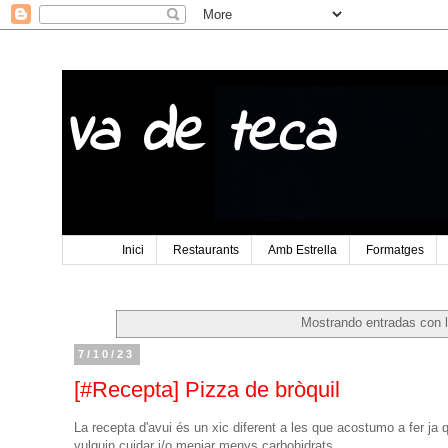
Va de teca
Inici
Restaurants
Amb Estrella
Formatges
Mostrando entradas con l
7/10/23
[#Recepta] Pizza de bròquil
La recepta d'avui és un xic diferent a les que acostumo a fer ja 
vulguin cuidar i/o menjar menys carbohidrats.