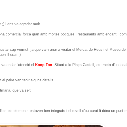
;) i ens va agradar molt.
ona comercial força gran amb moltes botigues i restaurants amb encant i com
ustar cap vermut, ja que vam anar a visitar el Mercat de Reus i el Museu del
n l'horari ;)
va cridar l'atenció el
Koop Too
. Situat a la Plaça Castell, es tracta d'un loca
 el peke van tenir alguns detalls.
tmana, que va ser;
ts els elements estaven ben integrats i el rovell d'ou curat li dóna un punt m