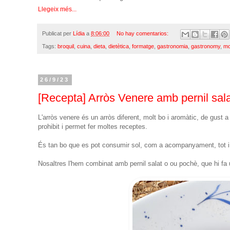
Llegeix més...
Publicat per
Lídia
a
8:06:00
No hay comentarios:
Tags:
broquil
,
cuina
,
dieta
,
dietètica
,
formatge
,
gastronomia
,
gastronomy
,
mo
26/9/23
[Recepta] Arròs Venere amb pernil salat
L'arròs venere és un arròs diferent, molt bo i aromàtic, de gust 
prohibit i permet fer moltes receptes.
És tan bo que es pot consumir sol, com a acompanyament, tot i q
Nosaltres l'hem combinat amb pernil salat o ou pochè, que hi fa