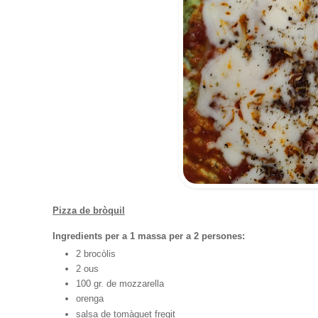
Pizza de bròquil
Ingredients per a 1 massa per a 2 persones:
2 brocòlis
2 ous
100 gr. de mozzarella
orenga
salsa de tomàquet fregit