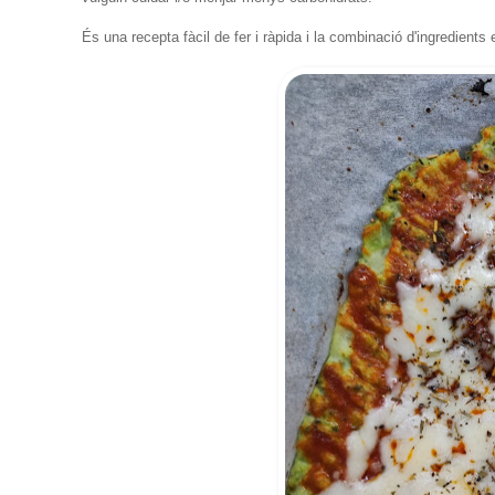
És una recepta fàcil de fer i ràpida i la combinació d'ingredien