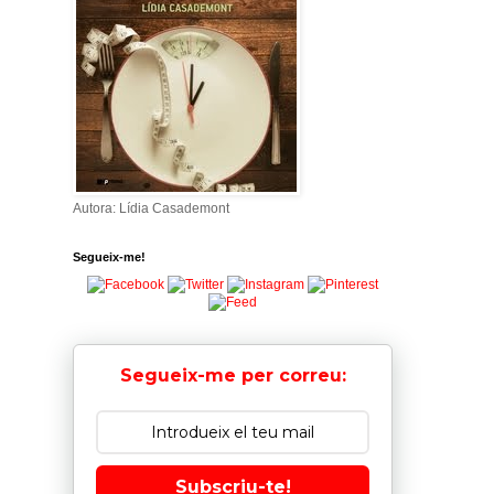
Autora: Lídia Casademont
Segueix-me!
Segueix-me per correu:
Subscriu-te!