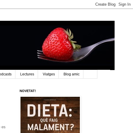
odcasts
Lectures
Viatges
Blog amic
NOVETAT!
e es