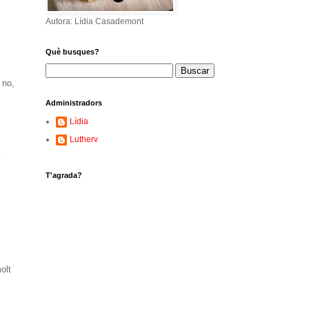
Autora: Lídia Casademont
Què busques?
 no,
Administradors
Lídia
Lutherv
l
T'agrada?
olt