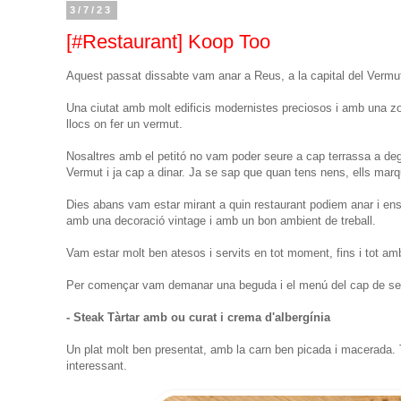
3/7/23
[#Restaurant] Koop Too
Aquest passat dissabte vam anar a Reus, a la capital del Vermut 
Una ciutat amb molt edificis modernistes preciosos i amb una z
llocs on fer un vermut.
Nosaltres amb el petitó no vam poder seure a cap terrassa a deg
Vermut i ja cap a dinar. Ja se sap que quan tens nens, ells marque
Dies abans vam estar mirant a quin restaurant podiem anar i ens 
amb una decoració vintage i amb un bon ambient de treball.
Vam estar molt ben atesos i servits en tot moment, fins i tot amb
Per començar vam demanar una beguda i el menú del cap de se
- Steak Tàrtar amb ou curat i crema d'albergínia
Un plat molt ben presentat, amb la carn ben picada i macerada. To
interessant.