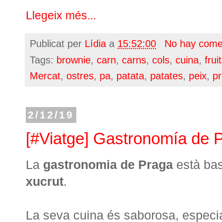
Llegeix més...
Publicat per
Lídia
a
15:52:00
No hay come
Tags:
brownie
,
carn
,
carns
,
cols
,
cuina
,
frui
Mercat
,
ostres
,
pa
,
patata
,
patates
,
peix
,
p
2/12/19
[#Viatge] Gastronomía de 
La
gastronomia de Praga
està ba
xucrut
.
La seva cuina és saborosa, especi