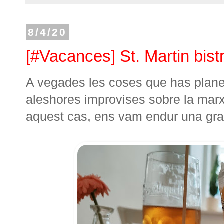
8/4/20
[#Vacances] St. Martin bist
A vegades les coses que has plane
aleshores improvises sobre la marx
aquest cas, ens vam endur una grat