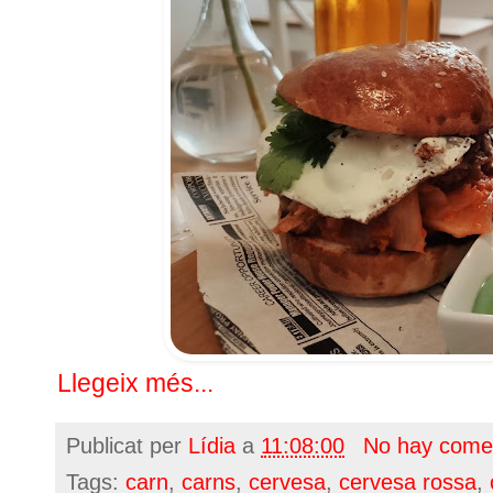
Llegeix més...
Publicat per
Lídia
a
11:08:00
No hay come
Tags:
carn
,
carns
,
cervesa
,
cervesa rossa
,