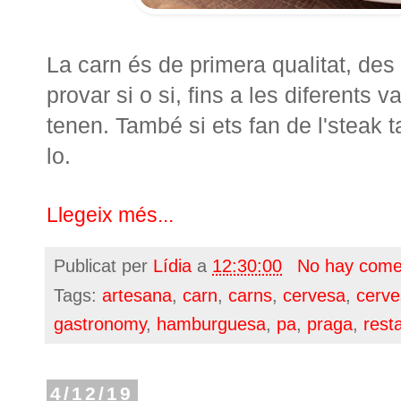
La carn és de primera qualitat, d
provar si o si, fins a les diferents 
tenen. També si ets fan de l'steak t
lo.
Llegeix més...
Publicat per
Lídia
a
12:30:00
No hay come
Tags:
artesana
,
carn
,
carns
,
cervesa
,
cerve
gastronomy
,
hamburguesa
,
pa
,
praga
,
rest
4/12/19