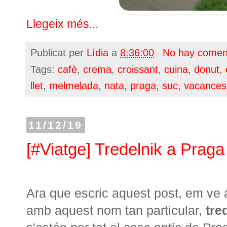
Llegeix més...
Publicat per
Lídia
a
8:36:00
No hay comen
Tags:
cafè
,
crema
,
croissant
,
cuina
,
donut
,
llet
,
melmelada
,
nata
,
praga
,
suc
,
vacances
11/12/19
[#Viatge] Tredelnik a Praga
Ara que escric aquest post, em ve a
amb aquest nom tan particular,
tre