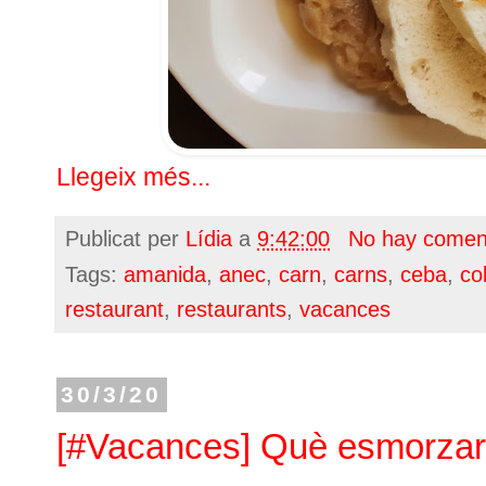
Llegeix més...
Publicat per
Lídia
a
9:42:00
No hay comen
Tags:
amanida
,
anec
,
carn
,
carns
,
ceba
,
co
restaurant
,
restaurants
,
vacances
30/3/20
[#Vacances] Què esmorzar