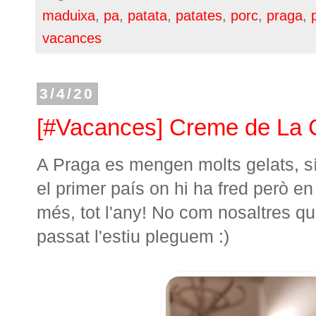
maduixa
,
pa
,
patata
,
patates
,
porc
,
praga
,
vacances
3/4/20
[#Vacances] Creme de La
A Praga es mengen molts gelats, sí
el primer país on hi ha fred però e
més, tot l'any! No com nosaltres q
passat l'estiu pleguem :)