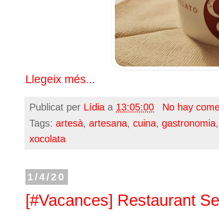
Llegeix més...
Publicat per
Lídia
a
13:05:00
No hay come
Tags:
artesà
,
artesana
,
cuina
,
gastronomia
xocolata
1/4/20
[#Vacances] Restaurant S