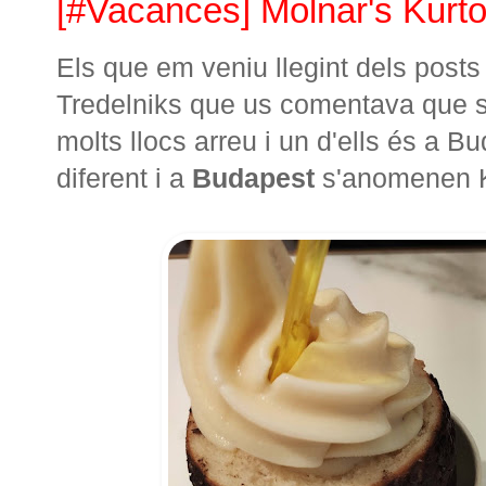
[#Vacances] Molnar's Kurt
Els que em veniu llegint dels posts
Tredelniks que us comentava que só
molts llocs arreu i un d'ells és a B
diferent i a
Budapest
s'anomenen K