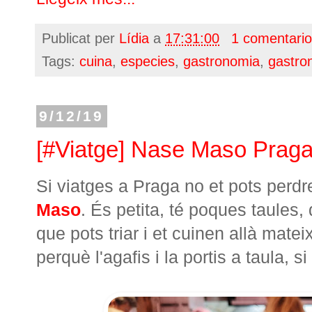
Publicat per
Lídia
a
17:31:00
1 comentari
Tags:
cuina
,
especies
,
gastronomia
,
gastro
9/12/19
[#Viatge] Nase Maso Prag
Si viatges a Praga no et pots perdr
Maso
. És petita, té poques taules
que pots triar i et cuinen allà matei
perquè l'agafis i la portis a taula, 