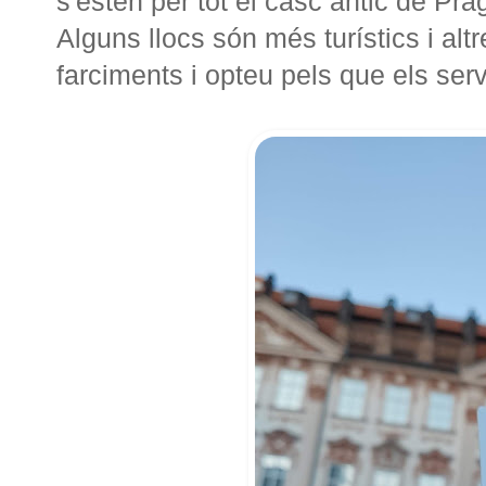
s'estén per tot el casc antic de Pra
Alguns llocs són més turístics i alt
farciments i opteu pels que els ser