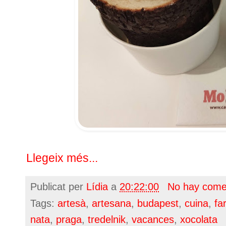
Llegeix més...
Publicat per
Lídia
a
20:22:00
No hay come
Tags:
artesà
,
artesana
,
budapest
,
cuina
,
fa
nata
,
praga
,
tredelnik
,
vacances
,
xocolata