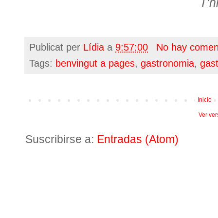
T'h
Publicat per
Lídia
a
9:57:00
No hay comen
Tags:
benvingut a pages
,
gastronomia
,
gas
Inicio
Ver ver
Suscribirse a:
Entradas (Atom)