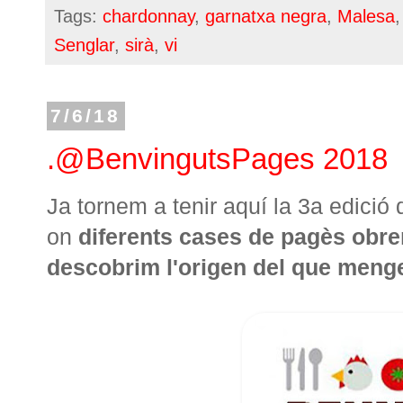
Tags:
chardonnay
,
garnatxa negra
,
Malesa
Senglar
,
sirà
,
vi
7/6/18
.@BenvingutsPages 2018
Ja tornem a tenir aquí la 3a edició 
on
diferents cases de pagès obren
descobrim l'origen del que men