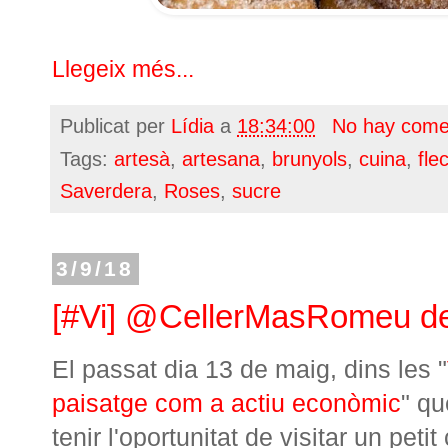
Llegeix més...
Publicat per
Lídia
a
18:34:00
No hay come
Tags:
artesà
,
artesana
,
brunyols
,
cuina
,
fle
Saverdera
,
Roses
,
sucre
3/9/18
[#Vi] @CellerMasRomeu de
El passat dia 13 de maig, dins les "
paisatge com a actiu econòmic
" qu
tenir l'oportunitat de visitar un peti