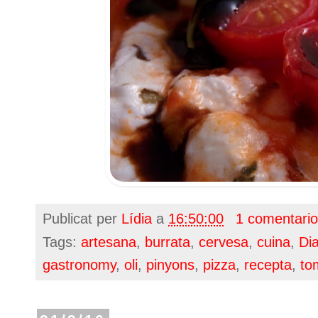
Publicat per
Lídia
a
16:50:00
1 comentari
Tags:
artesana
,
burrata
,
cervesa
,
cuina
,
Di
gastronomy
,
oli
,
pinyons
,
pizza
,
recepta
,
to