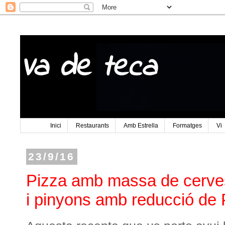
Va de teca
Inici
Restaurants
Amb Estrella
Formatges
Vi
23/9/16
Pizza amb massa de cerves
i pinyons amb reducció de