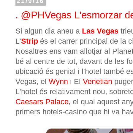
21/9/16
. @PHVegas L'esmorzar de
Si algun dia aneu a
Las Vegas
trie
L'
Strip
és el carrer principal de la c
Nosaltres ens vam allotjar al Plan
bé al centre de tot, davant de les f
ubicació és genial i l'hotel també 
Vegas, el
Wynn
i El
Venetian
pugen
L'hotel és relativament nou, sobre
Caesars Palace
, el qual aquest an
primers hotels-casino que hi va ha