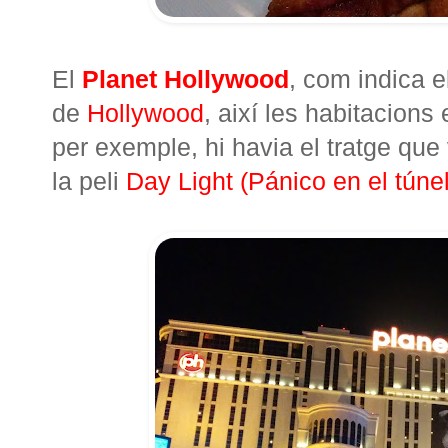
El
Planet Hollywood
, com indica e
de
Hollywood
, així les habitacions
per exemple, hi havia el tratge que v
la peli
Day Light (Pánico en el túnel