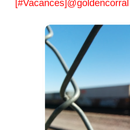
[#Vacances]@goldencorral u