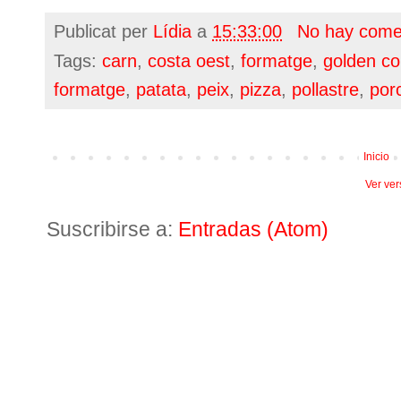
Publicat per
Lídia
a
15:33:00
No hay come
Tags:
carn
,
costa oest
,
formatge
,
golden co
formatge
,
patata
,
peix
,
pizza
,
pollastre
,
por
Inicio
Ver ver
Suscribirse a:
Entradas (Atom)