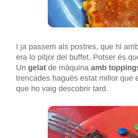
I ja passem als postres, que hi arri
era lo pitjor del buffet. Potser és 
Un
gelat
de màquina
amb toppings
trencades hagués estat millor que e
que ho vaig descobrir tard.