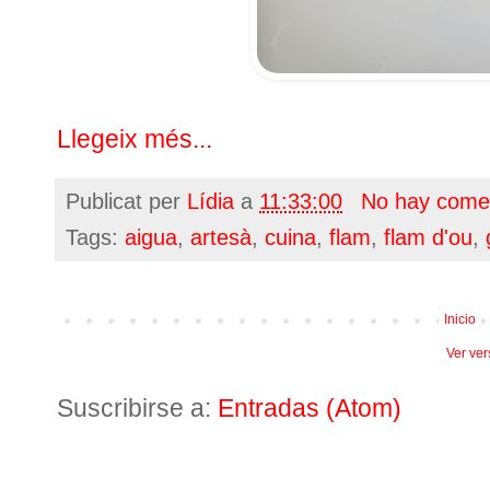
Llegeix més...
Publicat per
Lídia
a
11:33:00
No hay come
Tags:
aigua
,
artesà
,
cuina
,
flam
,
flam d'ou
,
Inicio
Ver ver
Suscribirse a:
Entradas (Atom)