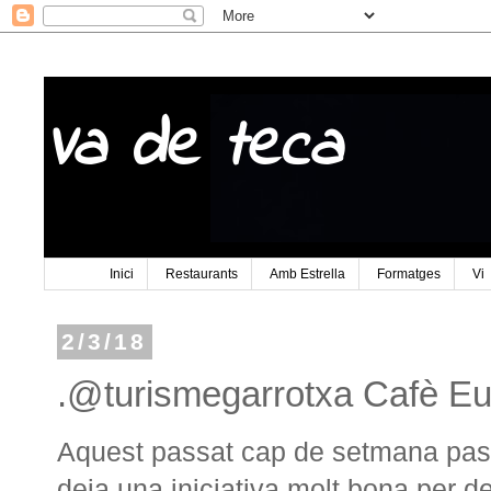
Va de teca
Inici
Restaurants
Amb Estrella
Formatges
Vi
2/3/18
.@turismegarrotxa Cafè Eu
Aquest passat cap de setmana pass
deia una iniciativa molt bona per de