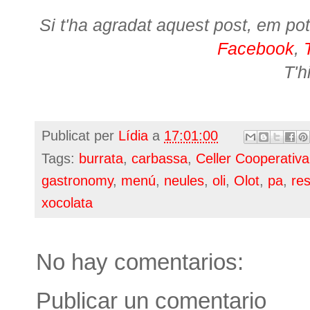
Si t'ha agradat aquest post, em pot
Facebook
,
T'h
Publicat per
Lídia
a
17:01:00
Tags:
burrata
,
carbassa
,
Celler Cooperativa
gastronomy
,
menú
,
neules
,
oli
,
Olot
,
pa
,
re
xocolata
No hay comentarios:
Publicar un comentario