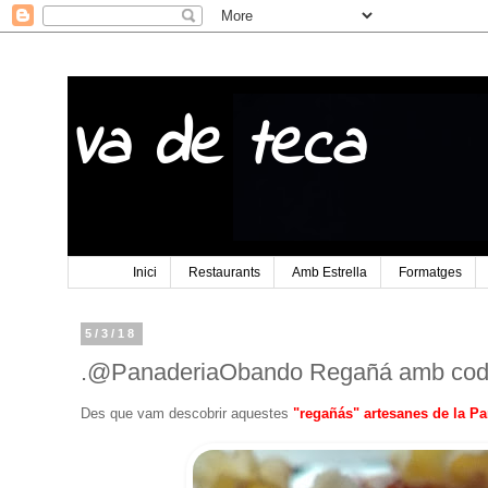
Va de teca
Inici
Restaurants
Amb Estrella
Formatges
5/3/18
.@PanaderiaObando Regañá amb codon
Des que vam descobrir aquestes
"regañás" artesanes de la P