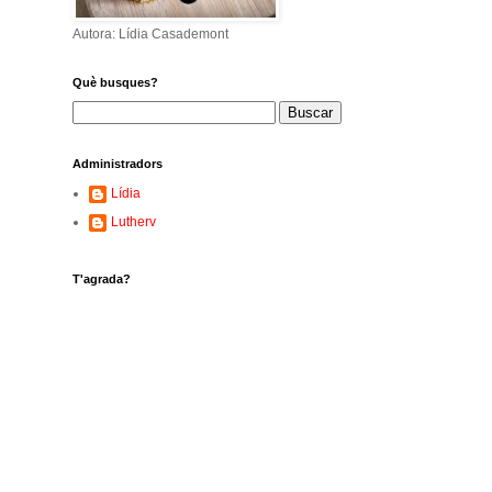
Autora: Lídia Casademont
Què busques?
Administradors
Lídia
Lutherv
T'agrada?