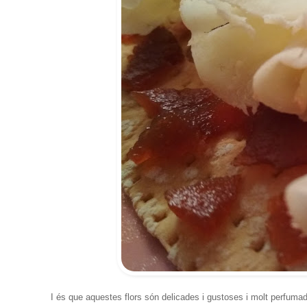
I és que aquestes flors són delicades i gustoses i molt perfum