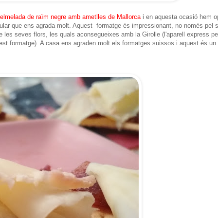
melmelada de raïm negre amb ametlles de Mallorca
i en aquesta ocasió hem o
icular que ens agrada molt. Aquest formatge és impressionant, no només pel 
 les seves flors, les quals aconsegueixes amb la Girolle (l'aparell express pe
uest formatge). A casa ens agraden molt els formatges suissos i aquest és un