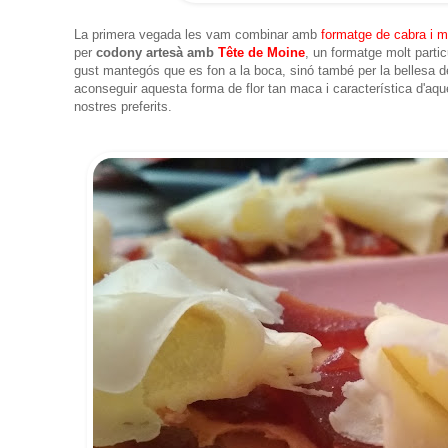
La primera vegada les vam combinar amb
formatge de cabra i 
per
codony artesà amb
Tête de Moine
, un formatge molt part
gust mantegós que es fon a la boca, sinó també per la bellesa de
aconseguir aquesta forma de flor tan maca i característica d'aq
nostres preferits.