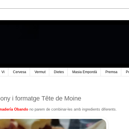
Vi
Cervesa
Vermut
Dietes
Masia Empordà
Premsa
P
y i formatge Tête de Moine
anadería Obando
no parem de combinar-les amb ingredients diferents.