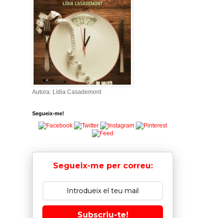
Autora: Lídia Casademont
Segueix-me!
Segueix-me per correu:
Subscriu-te!