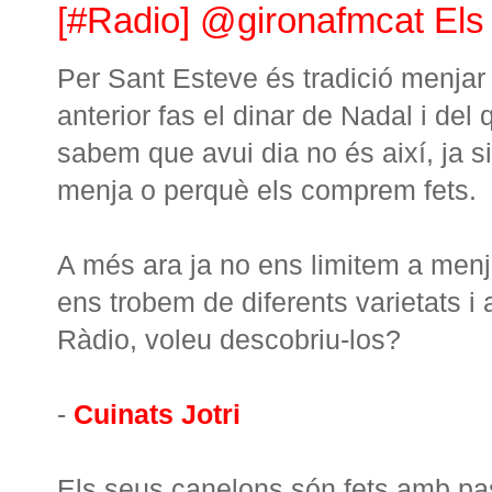
[#Radio] @gironafmcat Els
Per Sant Esteve és tradició menjar
anterior fas el dinar de Nadal i del
sabem que avui dia no és així, ja s
menja o perquè els comprem fets.
A més ara ja no ens limitem a menjar
ens trobem de diferents varietats i
Ràdio, voleu descobriu-los?
-
Cuinats Jotri
Els seus canelons són fets amb past