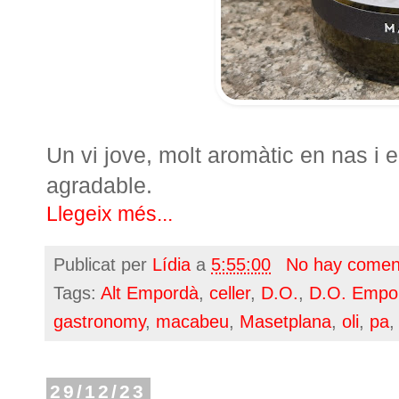
Un vi jove, molt aromàtic en nas i 
agradable.
Llegeix més...
Publicat per
Lídia
a
5:55:00
No hay comen
Tags:
Alt Empordà
,
celler
,
D.O.
,
D.O. Empo
gastronomy
,
macabeu
,
Masetplana
,
oli
,
pa
29/12/23