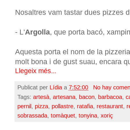
Nosaltres vam tastar dues pizzes di
- L'
Argolla
, que porta bacó, xampin
Aquesta porta el nom de la pizzeria 
molt bona i de gust suau, encara qu
Llegeix més...
Publicat per
Lídia
a
7:52:00
No hay comen
Tags:
artesà
,
artesana
,
bacon
,
barbacoa
,
c
pernil
,
pizza
,
pollastre
,
ratafia
,
restaurant
,
r
sobrassada
,
tomàquet
,
tonyina
,
xoriç