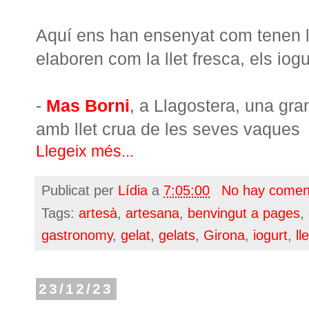
Aquí ens han ensenyat com tenen le
elaboren com la llet fresca, els iog
-
Mas Borni
, a Llagostera, una gra
amb llet crua de les seves vaques
Llegeix més...
Publicat per
Lídia
a
7:05:00
No hay comen
Tags:
artesà
,
artesana
,
benvingut a pages
,
gastronomy
,
gelat
,
gelats
,
Girona
,
iogurt
,
lle
23/12/23