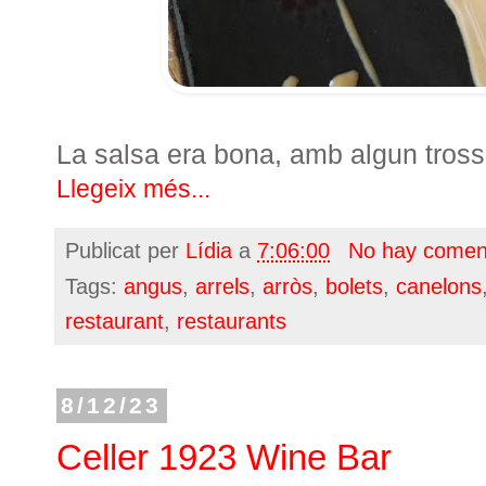
La salsa era bona, amb algun trosset
Llegeix més...
Publicat per
Lídia
a
7:06:00
No hay comen
Tags:
angus
,
arrels
,
arròs
,
bolets
,
canelons
restaurant
,
restaurants
8/12/23
Celler 1923 Wine Bar