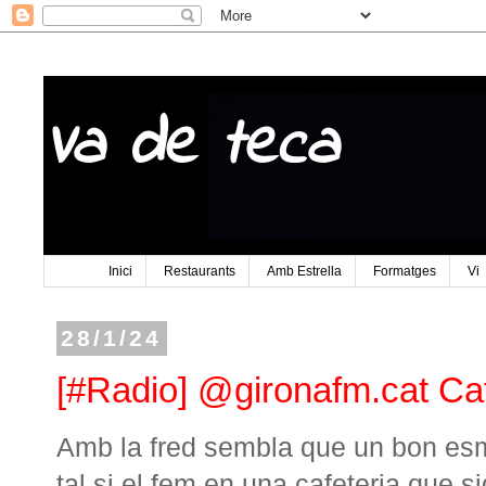
Va de teca
Inici
Restaurants
Amb Estrella
Formatges
Vi
28/1/24
[#Radio] @gironafm.cat Ca
Amb la fred sembla que un bon esm
tal si el fem en una cafeteria que si