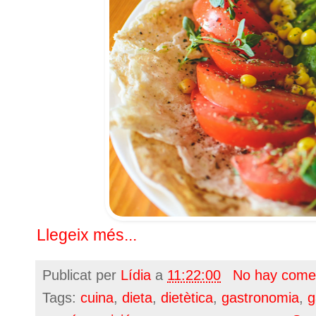
Llegeix més...
Publicat per
Lídia
a
11:22:00
No hay come
Tags:
cuina
,
dieta
,
dietètica
,
gastronomia
,
g