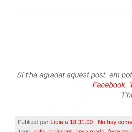
Si t'ha agradat aquest post, em pot
Facebook
,
T'h
Publicat per
Lídia
a
18:31:00
No hay come
Tags:
cafe
,
croissant
,
ensaïmada
,
formatge