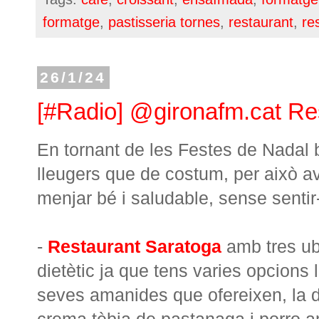
formatge
,
pastisseria tornes
,
restaurant
,
re
26/1/24
[#Radio] @gironafm.cat Re
En tornant de les Festes de Nada
lleugers que de costum, per això a
menjar bé i saludable, sense sent
-
Restaurant Saratoga
amb tres ub
dietètic ja que tens varies opcions 
seves amanides que ofereixen, la d
crema tèbia de pastanaga i porro am