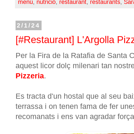
menú
,
nutrició
,
restaurant
,
restaurants
,
Sar
2/1/24
[#Restaurant] L'Argolla Piz
Per la Fira de la Ratafia de Santa 
aquest licor dolç milenari tan nostre
Pizzeria
.
Es tracta d'un hostal que al seu ba
terrassa i on tenen fama de fer un
recomanats i ens van agradar força