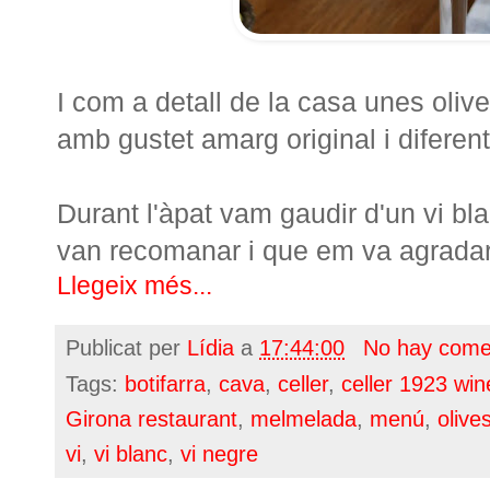
I com a detall de la casa unes oli
amb gustet amarg original i diferent
Durant l'àpat vam gaudir d'un vi bla
van recomanar i que em va agradar
Llegeix més...
Publicat per
Lídia
a
17:44:00
No hay come
Tags:
botifarra
,
cava
,
celler
,
celler 1923 win
Girona restaurant
,
melmelada
,
menú
,
olive
vi
,
vi blanc
,
vi negre