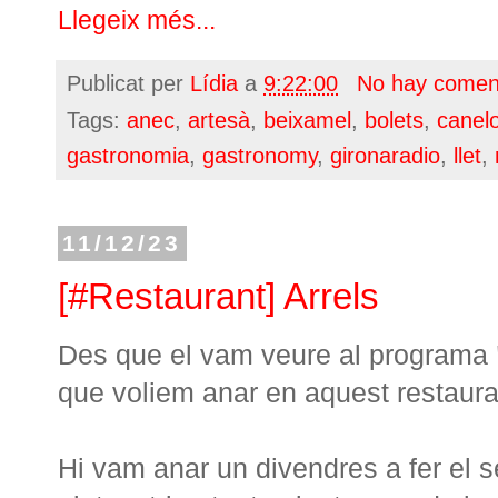
Llegeix més...
Publicat per
Lídia
a
9:22:00
No hay comen
Tags:
anec
,
artesà
,
beixamel
,
bolets
,
canel
gastronomia
,
gastronomy
,
gironaradio
,
llet
,
11/12/23
[#Restaurant] Arrels
Des que el vam veure al programa
que voliem anar en aquest restauran
Hi vam anar un divendres a fer el 