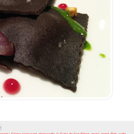
ronomy
,
Girona restaurant
,
gironaradio
,
la Cuina de Can Simon
,
menú
,
motel
,
Pals
,
radio
,