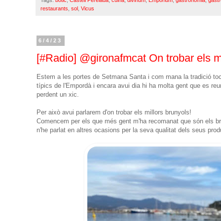
restaurants
,
sol
,
Vicus
6/4/23
[#Radio] @gironafmcat On trobar els m
Estem a les portes de Setmana Santa i com mana la tradició t
típics de l'Empordà i encara avui dia hi ha molta gent que es reun
perdent un xic.
Per això avui parlarem d'on trobar els millors brunyols!
Comencem per els que més gent m'ha recomanat que són els b
n'he parlat en altres ocasions per la seva qualitat dels seus prod