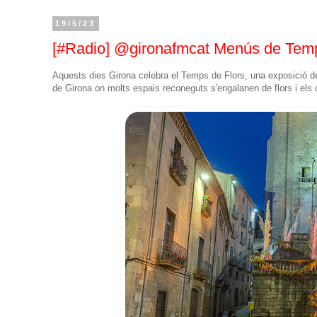
19/5/23
[#Radio] @gironafmcat Menús de Temp
Aquests dies Girona celebra el Temps de Flors, una exposició de f
de Girona on molts espais reconeguts s'engalanen de flors i els c