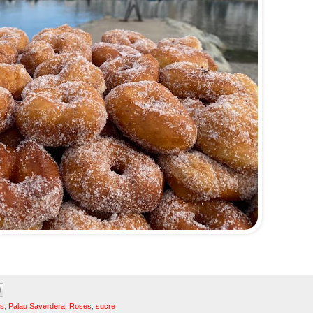
s
,
Palau Saverdera
,
Roses
,
sucre