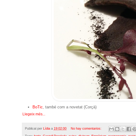
BoTic
, també com a novetat (Corçà)
Llegeix més...
Publicat per
Lídia
a
19:02:00
No hay comentarios:
Tags:
botic
,
Castell Perelada
,
cuina
,
divinum
,
Empòrium
,
gastronomia
,
gast