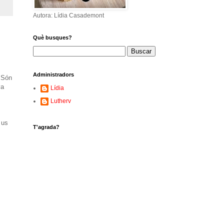
Autora: Lídia Casademont
Què busques?
Administradors
 Són
va
Lídia
Lutherv
 us
T'agrada?