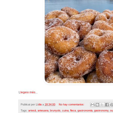
Llegeix més...
Publicat per
Lídia
a
18:34:00
No hay comentarios:
Tags:
artesà
,
artesana
,
brunyols
,
cuina
,
fleca
,
gastronomia
,
gastronomy
,
ou