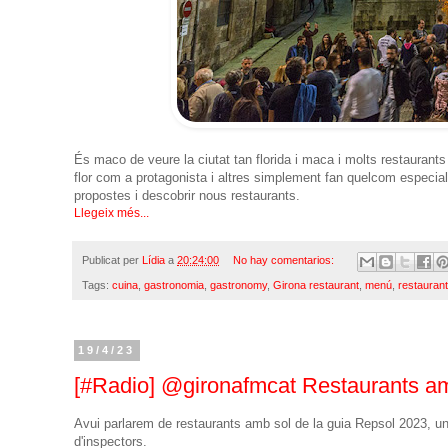
És maco de veure la ciutat tan florida i maca i molts restaurants
flor com a protagonista i altres simplement fan quelcom especia
propostes i descobrir nous restaurants.
Llegeix més...
Publicat per
Lídia
a
20:24:00
No hay comentarios:
Tags:
cuina
,
gastronomia
,
gastronomy
,
Girona restaurant
,
menú
,
restaurant
19/4/23
[#Radio] @gironafmcat Restaurants am
Avui parlarem de restaurants amb sol de la guia Repsol 2023, un
d'inspectors.