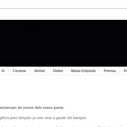
Vi
Cervesa
Vermut
Dietes
Masia Empordà
Premsa
P
aniversari de noces dels meus pares
.
lésia però després ja vam anar a gaudir del banquet.