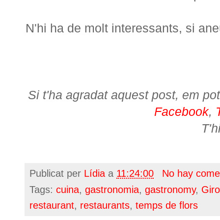
N'hi ha de molt interessants, si ane
Si t'ha agradat aquest post, em pot
Facebook
,
T'h
Publicat per
Lídia
a
11:24:00
No hay come
Tags:
cuina
,
gastronomia
,
gastronomy
,
Gir
restaurant
,
restaurants
,
temps de flors