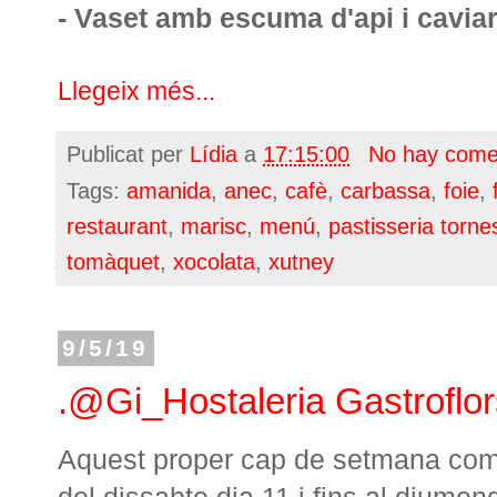
- Vaset amb escuma d'api i cavia
Llegeix més...
Publicat per
Lídia
a
17:15:00
No hay come
Tags:
amanida
,
anec
,
cafè
,
carbassa
,
foie
,
restaurant
,
marisc
,
menú
,
pastisseria torne
tomàquet
,
xocolata
,
xutney
9/5/19
.@Gi_Hostaleria Gastroflo
Aquest proper cap de setmana co