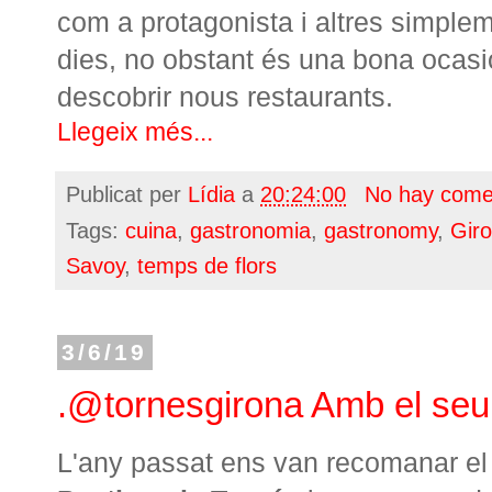
com a protagonista i altres simple
dies, no obstant és una bona ocasi
descobrir nous restaurants.
Llegeix més...
Publicat per
Lídia
a
20:24:00
No hay come
Tags:
cuina
,
gastronomia
,
gastronomy
,
Giro
Savoy
,
temps de flors
3/6/19
.@tornesgirona Amb el seu
L'any passat ens van recomanar e