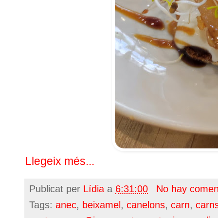
Llegeix més...
Publicat per
Lídia
a
6:31:00
No hay comen
Tags:
anec
,
beixamel
,
canelons
,
carn
,
carn