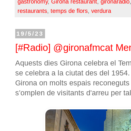
gastronomy
,
Girona restaurant
,
gironaradio
restaurants
,
temps de flors
,
verdura
19/5/23
[#Radio] @gironafmcat Me
Aquests dies Girona celebra el Tem
se celebra a la ciutat des del 1954. 
Girona on molts espais reconeguts s
s'omplen de visitants d'arreu per ta