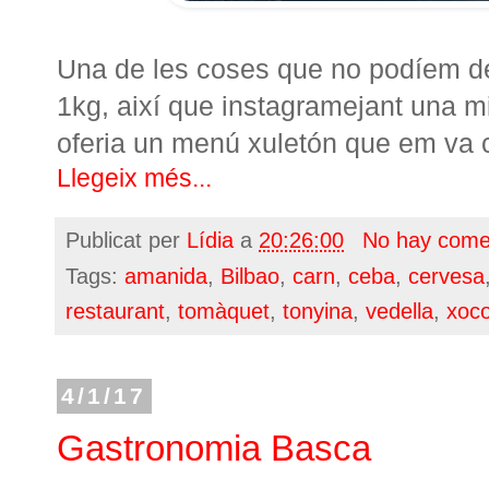
Una de les coses que no podíem de
1kg, així que instagramejant una m
oferia un menú xuletón que em va cr
Llegeix més...
Publicat per
Lídia
a
20:26:00
No hay come
Tags:
amanida
,
Bilbao
,
carn
,
ceba
,
cervesa
restaurant
,
tomàquet
,
tonyina
,
vedella
,
xoco
4/1/17
Gastronomia Basca