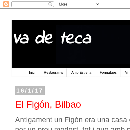
Va de teca
Inici
Restaurants
Amb Estrella
Formatges
Vi
16/1/17
El Figón, Bilbao
Antigament un Figón era una casa 
per un preu modest, tot i que amb 