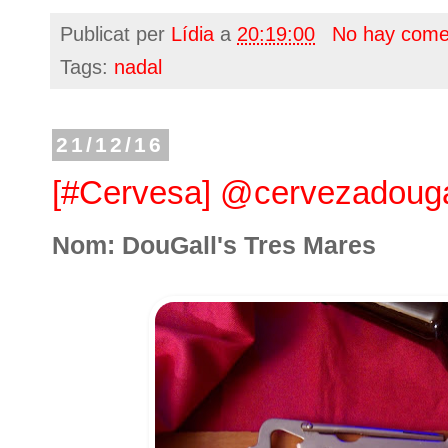
Publicat per
Lídia
a
20:19:00
No hay come
Tags:
nadal
21/12/16
[#Cervesa] @cervezadouga
Nom: DouGall's Tres Mares