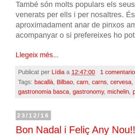
També són molts populars els seus 
venerats per ells i per nosaltres. És
aproximadament anar de pinxos a
acompanyar o si prefereixes ho pot
Llegeix més...
Publicat per
Lídia
a
12:47:00
1 comentari
Tags:
bacallà
,
Bilbao
,
carn
,
carns
,
cervesa
,
gastronomia basca
,
gastronomy
,
michelin
,
23/12/16
Bon Nadal i Feliç Any Nou!!