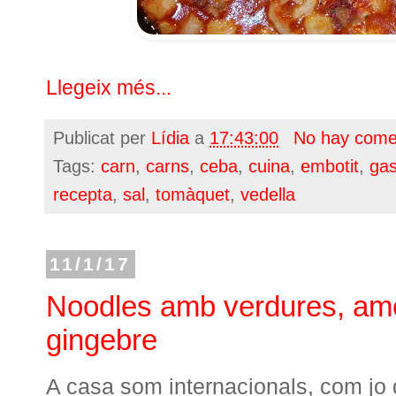
Llegeix més...
Publicat per
Lídia
a
17:43:00
No hay come
Tags:
carn
,
carns
,
ceba
,
cuina
,
embotit
,
gas
recepta
,
sal
,
tomàquet
,
vedella
11/1/17
Noodles amb verdures, amet
gingebre
A casa som internacionals, com jo d