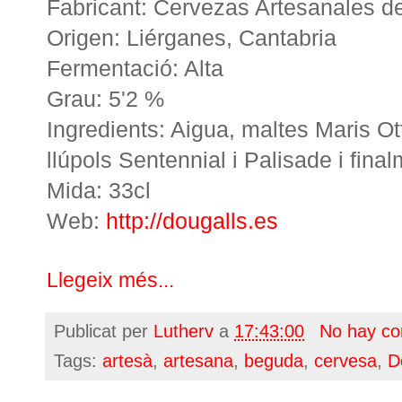
Fabricant: Cervezas Artesanales de
Origen: Liérganes, Cantabria
Fermentació: Alta
Grau: 5'2 %
Ingredients: Aigua, maltes Maris Ot
llúpols Sentennial i Palisade i fina
Mida: 33cl
Web:
http://dougalls.es
Llegeix més...
Publicat per
Lutherv
a
17:43:00
No hay co
Tags:
artesà
,
artesana
,
beguda
,
cervesa
,
D