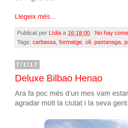
Llegeix més...
Publicat per
Lídia
a
16:18:00
No hay come
Tags:
carbassa
,
formatge
,
oli
,
pastanaga
,
p
7/1/17
Deluxe Bilbao Henao
Ara fa poc més d'un mes vam estar
agradar molt la ciutat i la seva ge