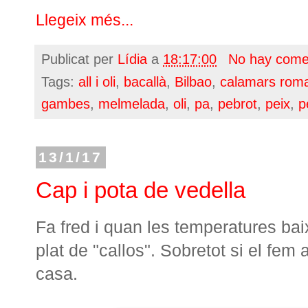
Llegeix més...
Publicat per
Lídia
a
18:17:00
No hay come
Tags:
all i oli
,
bacallà
,
Bilbao
,
calamars rom
gambes
,
melmelada
,
oli
,
pa
,
pebrot
,
peix
,
p
13/1/17
Cap i pota de vedella
Fa fred i quan les temperatures b
plat de "callos". Sobretot si el fem
casa.