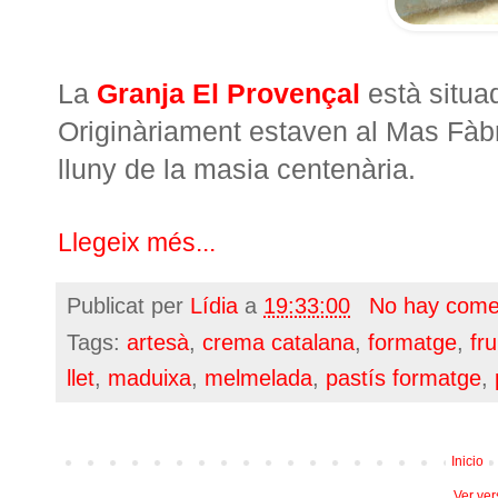
La
Granja El Provençal
està situa
Originàriament estaven al Mas Fàb
lluny de la masia centenària.
Llegeix més...
Publicat per
Lídia
a
19:33:00
No hay come
Tags:
artesà
,
crema catalana
,
formatge
,
fru
llet
,
maduixa
,
melmelada
,
pastís formatge
,
Inicio
Ver ver