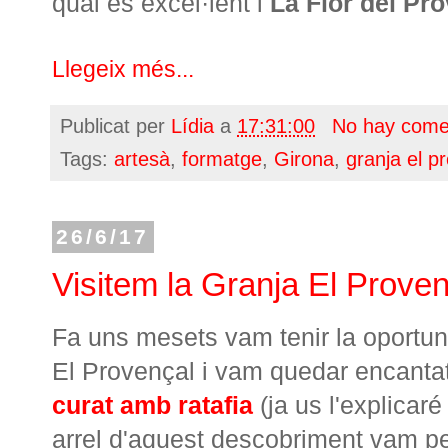
qual és excel·lent i
La Flor del Pr
Llegeix més...
Publicat per
Lídia
a
17:31:00
No hay come
Tags:
artesà
,
formatge
,
Girona
,
granja el p
26/6/17
Visitem la Granja El Proven
Fa uns mesets vam tenir la oportuni
El Provençal i vam quedar encantats
curat amb ratafia
(ja us l'explicar
arrel d'aquest descobriment vam p