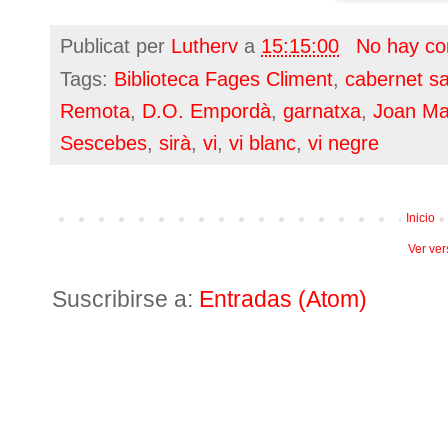
Publicat per
Lutherv
a
15:15:00
No hay co
Tags:
Biblioteca Fages Climent
,
cabernet s
Remota
,
D.O. Empordà
,
garnatxa
,
Joan Man
Sescebes
,
sirà
,
vi
,
vi blanc
,
vi negre
Inicio
Ver ver
Suscribirse a:
Entradas (Atom)