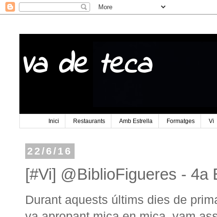
Va de teca
Inici
Restaurants
Amb Estrella
Formatges
Vi
22/6/16
[#Vi] @BiblioFigueres - 4a
Durant aquests últims dies de primav
va apropant mica en mica, vam assi