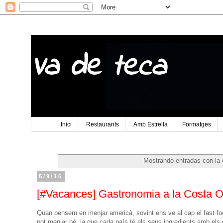
Va de teca
Inici
Restaurants
Amb Estrella
Formatges
Mostrando entradas con la 
5/9/16
[#Vacances] Gastronomia a la Costa O
Quan pensem en menjar americà, sovint ens ve al cap el fast foo
pot menjar bé, ja que cada país té els seus ingredients amb els 