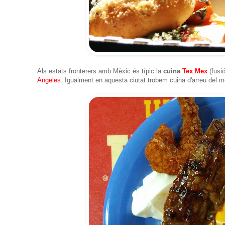
Als estats fronterers amb Mèxic és típic la
cuina
Tex Mex
(fusió
Angeles
. Igualment en aquesta ciutat trobem cuina d'arreu del mó