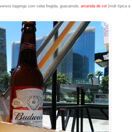
iversos toppings com ceba fregida, guacamole,
amanida de col
(molt típica a