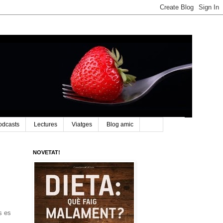
odcasts
Lectures
Viatges
Blog amic
NOVETAT!
s es