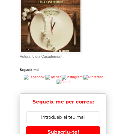
Autora: Lídia Casademont
Segueix-me!
Segueix-me per correu:
Subscriu-te!