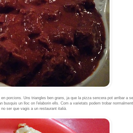
en porcions. Uns triangles ben grans, ja que la pizza sencera pot arribar a se
n busquis un lloc on l'elaborin ells. Com a varietats podem trobar normalment
no ser que vagis a un restaurant italià.