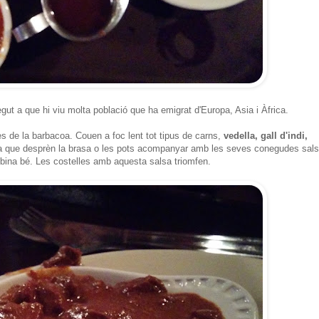
ut a que hi viu molta població que ha emigrat d'Europa, Asia i Àfrica.
es de la barbacoa. Couen a foc lent tot tipus de carns,
vedella, gall d'indi,
oma que desprèn la brasa o les pots acompanyar amb les seves conegudes sal
mbina bé. Les costelles amb aquesta salsa triomfen.