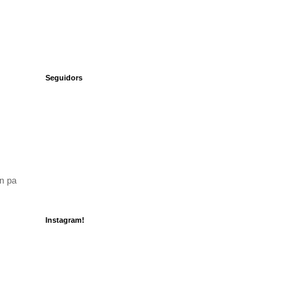
Seguidors
n pa
Instagram!