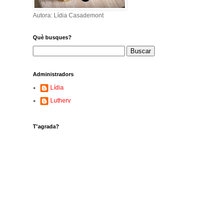
Autora: Lídia Casademont
Què busques?
Administradors
Lídia
Lutherv
T'agrada?