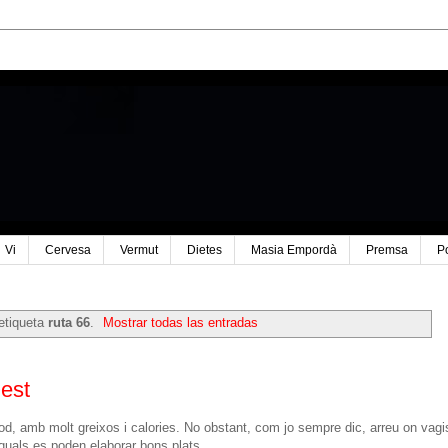
Vi
Cervesa
Vermut
Dietes
Masia Empordà
Premsa
P
etiqueta
ruta 66
.
Mostrar todas las entradas
est
d, amb molt greixos i calories. No obstant, com jo sempre dic, arreu on vagi
quals es poden elaborar bons plats.