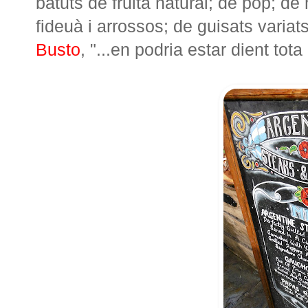
batuts de fruita natural; de pop; de
fideuà i arrossos; de guisats variats
Busto
, "...en podria estar dient tota 