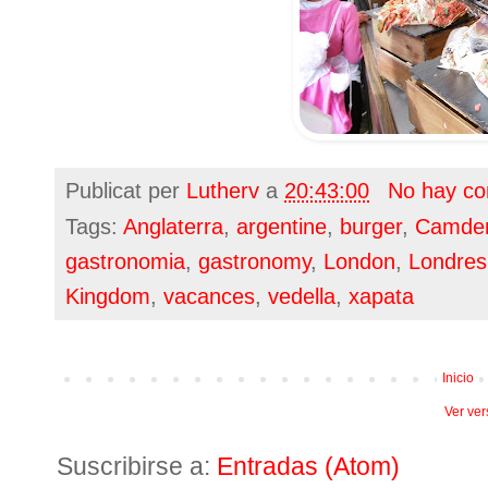
Publicat per
Lutherv
a
20:43:00
No hay co
Tags:
Anglaterra
,
argentine
,
burger
,
Camden
gastronomia
,
gastronomy
,
London
,
Londres
Kingdom
,
vacances
,
vedella
,
xapata
Inicio
Ver ver
Suscribirse a:
Entradas (Atom)