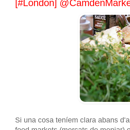
[#London] @CamdenMarket
Si una cosa teníem clara abans d'
food markets (mercats de menjar) e