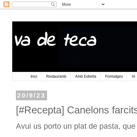
Va de teca
Inici
Restaurants
Amb Estrella
Formatges
Vi
20/9/23
[#Recepta] Canelons farcit
Avui us porto un plat de pasta, qu