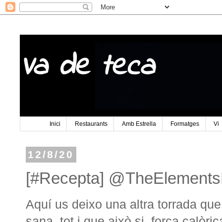
Va de teca
Inici
Restaurants
Amb Estrella
Formatges
Vi
12/8/20
[#Recepta] @TheElementsH
Aquí us deixo una altra torrada qu
sana, tot i que això si, força calò