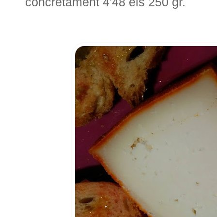
concretament 4'48 els 250 gr.