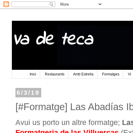
Va de teca
Inici
Restaurants
Amb Estrella
Formatges
Vi
6/3/19
[#Formatge] Las Abadías I
Avui us porto un altre formatge;
Las
Formatgeria de las Villuercas
(Ex