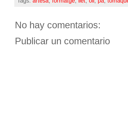
Tags:
artesà
,
formatge
,
llet
,
oli
,
pa
,
tomàqu
No hay comentarios:
Publicar un comentario