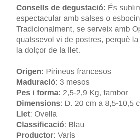
Consells de degustació:
És sublim
espectacular amb salses o esbocina
Tradicionalment, se serveix amb O
qualssevol vi de postres, perquè la d
la dolçor de la llet.
Origen:
Pirineus francesos
Maduració
: 3 mesos
Pes i forma
: 2,5-2,9 Kg, tambor
Dimensions
: D. 20 cm a 8,5-10,5 
Llet
: Ovella
Classificació
: Blau
Productor
: Varis