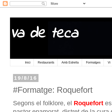
Va de teca
Inici
Restaurants
Amb Estrella
Formatges
Vi
19/8/16
#Formatge: Roquefort
Segons el folklore, el
Roquefort
es
pastor enamorat, distret de la cura