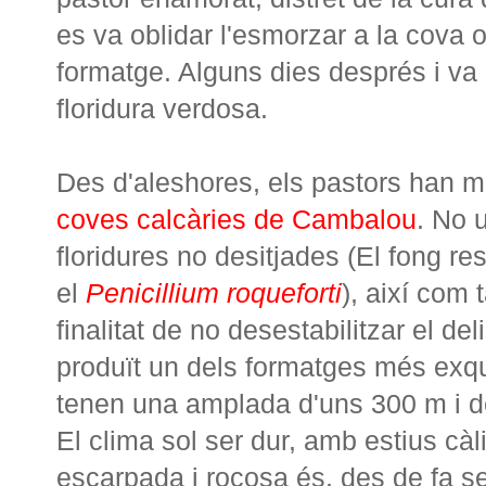
es va oblidar l'esmorzar a la cova 
formatge. Alguns dies després i va 
floridura verdosa.
Des d'aleshores, els pastors han m
coves calcàries de Cambalou
. No 
floridures no desitjades (El fong re
el
Penicillium roqueforti
), així com 
finalitat de no desestabilitzar el del
produït un dels formatges més exqu
tenen una amplada d'uns 300 m i de
El clima sol ser dur, amb estius càli
escarpada i rocosa és, des de fa seg