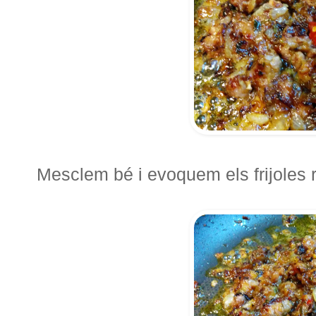
Mesclem bé i evoquem els frijoles r