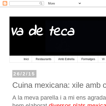
Va de teca
Inici
Restaurants
Amb Estrella
Formatges
Vi
26/2/15
Cuina mexicana: xile amb car
A la meva parella i a mi ens agrad
hem elaborat
diversos plats mexic