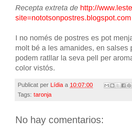
Recepta extreta de
http://www.lest
site=nototsonpostres.blogspot.com
I no només de postres es pot menj
molt bé a les amanides, en salses pe
podem ratllar la seva pell per aroma
color vistós.
Publicat per
Lídia
a
10:07:00
Tags:
taronja
No hay comentarios: