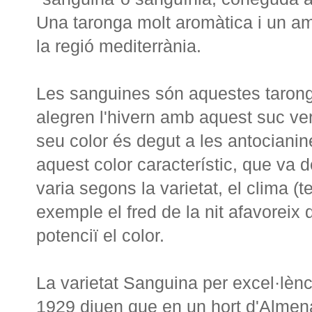
Una taronga molt aromàtica i un am
la regió mediterrània.
Les sanguines són aquestes taron
alegren l'hivern amb aquest suc ver
seu color és degut a les antociani
aquest color característic, que va d
varia segons la varietat, el clima (te
exemple el fred de la nit afavoreix q
potenciï el color.
La varietat Sanguina per excel·lènci
1929 diuen que en un hort d'Almenar