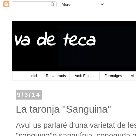
Va de teca
Inici
Restaurants
Amb Estrella
Formatges
Vi
9/3/14
La taronja "Sanguina"
Avui us parlaré d'una varietat de le
"sanguina"o sanguínia, coneguda aix