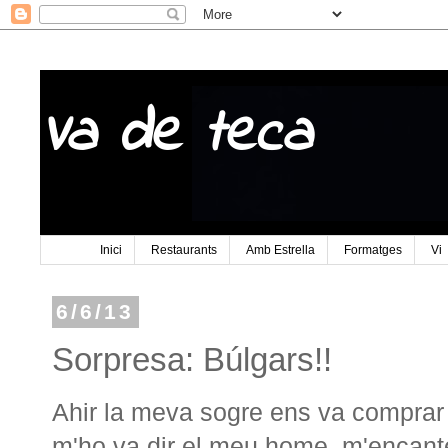
Va de teca
Inici
Restaurants
Amb Estrella
Formatges
Vi
6/6/13
Sorpresa: Búlgars!!
Ahir la meva sogre ens va compra
m'ho va dir el meu home, m'encant