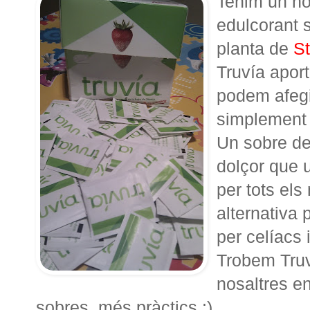
Tenim un no
edulcorant s
planta de
St
Truvía aport
podem afegir
simplement d
Un sobre de
dolçor que 
per tots el
alternativa 
per celíacs i
Trobem Truv
nosaltres en
sobres, més pràctics :)