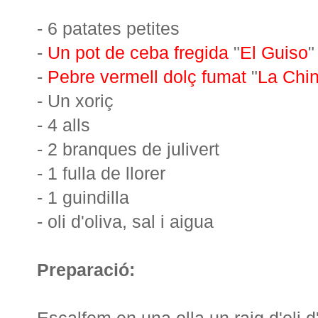
- 6 patates petites
-
Un pot de ceba fregida
"
El Guiso
"
-
Pebre vermell dolç fumat
"
La Chi
- Un xoriç
- 4 alls
- 2 branques de julivert
- 1 fulla de llorer
- 1 guindilla
- oli d'oliva, sal i aigua
Preparació:
Escalfem en una olla un raig d'oli d'