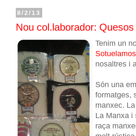
8/2/13
Nou col.laborador: Queso
Tenim un no
Sotuelamo
nosaltres i 
Són una emp
formatges, s
manxec. La 
La Manxa i s
raça manxeg
molt rústica