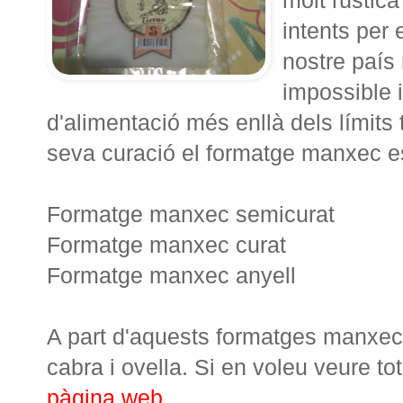
intents per
nostre país 
impossible i
d'alimentació més enllà dels límits
seva curació el formatge manxec es
Formatge manxec semicurat
Formatge manxec curat
Formatge manxec anyell
A part d'aquests formatges manxec
cabra i ovella. Si en voleu veure t
pàgina web
.