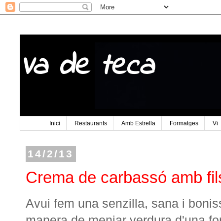
Va de teca
Inici
Restaurants
Amb Estrella
Formatges
Vi
14/2/13
Crema de carbassó amb fils 
Avui fem una senzilla, sana i bon
manera de menjar verdura d'una for