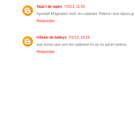
Tapa't de tapes
7/2/13, 11:55
Apuntat! M'agraden molt, les catànies. Petons i bon dijous g
Responder
trifasic de baileys
7/2/13, 19:24
que bones que son les catànies! és un no parar! petons
Responder