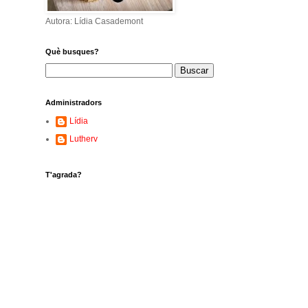
Autora: Lídia Casademont
Què busques?
Administradors
Lídia
Lutherv
T'agrada?