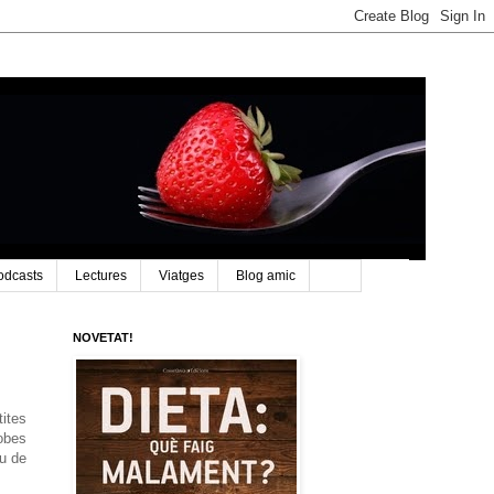
odcasts
Lectures
Viatges
Blog amic
NOVETAT!
tites
robes
eu de