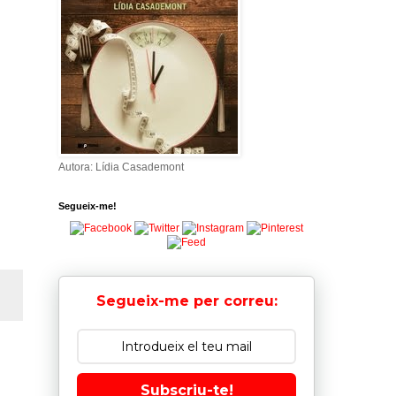
Autora: Lídia Casademont
Segueix-me!
Segueix-me per correu:
Subscriu-te!