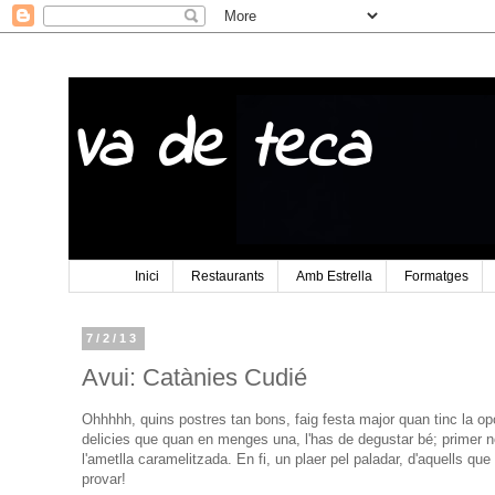
Va de teca
Inici
Restaurants
Amb Estrella
Formatges
7/2/13
Avui: Catànies Cudié
Ohhhhh, quins postres tan bons, faig festa major quan tinc la op
delicies que quan en menges una, l'has de degustar bé; primer no
l'ametlla caramelitzada. En fi, un plaer pel paladar, d'aquells q
provar!