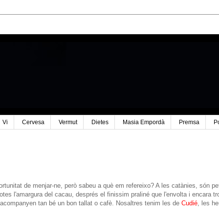
Vi
Cervesa
Vermut
Dietes
Masia Empordà
Premsa
P
ortunitat de menjar-ne, però sabeu a què em refereixo? A les catànies, són pe
tes l'amargura del cacau, després el finissim praliné que l'envolta i encara t
ue acompanyen tan bé un bon tallat o cafè. Nosaltres tenim les de
Cudié
, les h