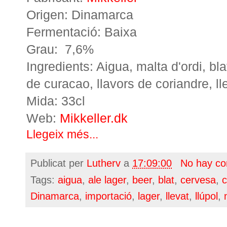
Origen: Dinamarca
Fermentació: Baixa
Grau: 7,6%
Ingredients: Aigua, malta d'ordi, bla
de curacao, llavors de coriandre, ll
Mida: 33cl
Web:
Mikkeller.dk
Llegeix més...
Publicat per
Lutherv
a
17:09:00
No hay co
Tags:
aigua
,
ale lager
,
beer
,
blat
,
cervesa
,
c
Dinamarca
,
importació
,
lager
,
llevat
,
llúpol
,