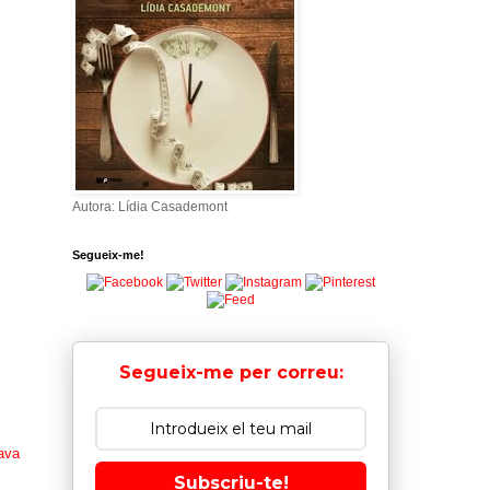
Autora: Lídia Casademont
Segueix-me!
Segueix-me per correu:
ava
Subscriu-te!