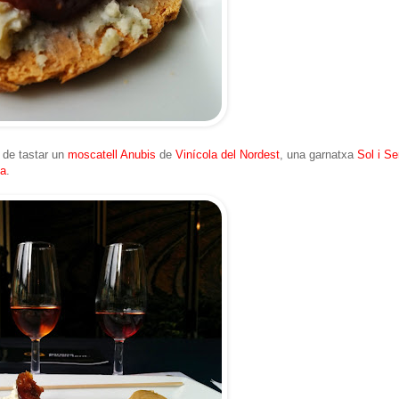
ó de tastar un
moscatell Anubis
de
Vinícola del Nordest
, una garnatxa
Sol i S
la
.