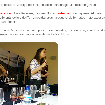
a conèixer el vi dolç i els seus possibles maridatges al públic en general.
asramon
i Joan Benejam, van tenir lloc al
Teatre Jardí
de Figueres. Al mateix
 diferents cellers de l'Alt Empordà i algun productor de formatge i foie exposa
prant tickets.
à de Laura Masramon, on vam poder fer un maridatge de vins dolços amb produ
 Benejam on es feia maridatge amb productes dolços.