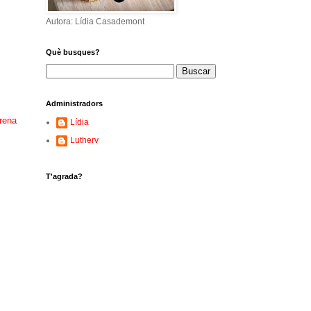
Autora: Lídia Casademont
Què busques?
Administradors
erena
Lídia
Lutherv
T'agrada?