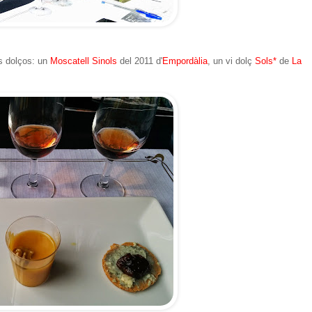
s dolços: un
Moscatell Sinols
del 2011 d'
Empordàlia
, un vi dolç
Sols*
de
La