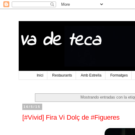
Va de teca
Inici
Restaurants
Amb Estrella
Formatges
Mostrando entradas con la eti
16/5/15
[#Vivid] Fira Vi Dolç de #Figueres