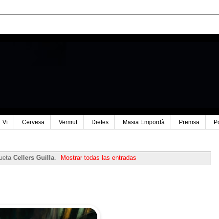
Vi
Cervesa
Vermut
Dietes
Masia Empordà
Premsa
P
queta
Cellers Guilla
.
Mostrar todas las entradas