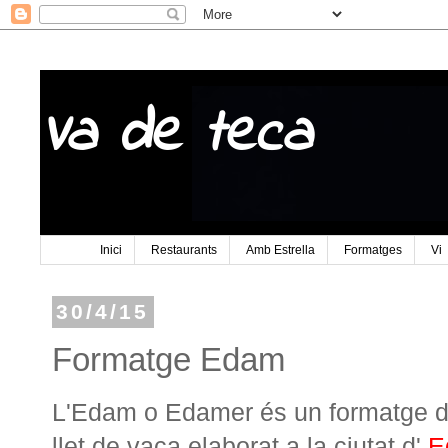
Va de teca
Inici
Restaurants
Amb Estrella
Formatges
Vi
30/4/15
Formatge Edam
L'Edam o Edamer és un formatge d
llet de vaca elaborat a la ciutat d'
E