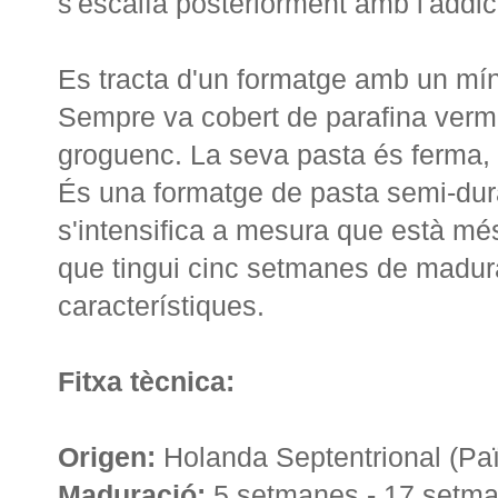
s'escalfa posteriorment amb l'addic
Es tracta d'un formatge amb un mí
Sempre va cobert de parafina vermel
groguenc. La seva pasta és ferma, es
És una formatge de pasta semi-du
s'intensifica a mesura que està 
que tingui cinc setmanes de madura
característiques.
Fitxa tècnica:
Origen:
Holanda Septentrional (Pa
Maduració:
5 setmanes - 17 setm