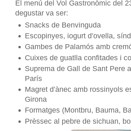
El menú del Vol Gastronòmic del 2
degustar va ser:
Snacks de Benvinguda
Escopinyes, iogurt d'ovella, síndr
Gambes de Palamós amb cremós d
Cuixes de guatlla confitades i
Suprema de Gall de Sant Pere a
París
Magret d'ànec amb rossinyols e
Girona
Formatges (Montbru, Bauma, Bal
Prèssec al pebre de sichuan, bor