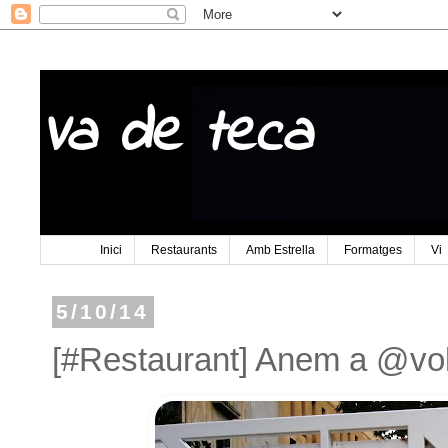
Va de teca
Inici
Restaurants
Amb Estrella
Formatges
Vi
5/10/14
[#Restaurant] Anem a @vo