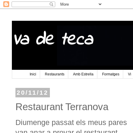
Va de teca
Inici
Restaurants
Amb Estrella
Formatges
Vi
20/11/12
Restaurant Terranova
Diumenge passat els meus pares
van anar a provar el restaurant